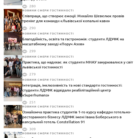
280
НОВИНИ СФЕРИ ГОСТИННОСТІ
Співпраця, що створює емоції: Михайло Шевелюк провів
тренінг для команди «Львівської копальні кави»
290
НОВИНИ СФЕРИ ГОСТИННОСТІ
Благодійність, освіта та гастрономія: студенти ЛДУФК на
масштабному заході «Поруч Азов»
299
НОВИНИ СФЕРИ ГОСТИННОСТІ
Практика, що надихає: як студенти МНАУ занурювалися у світ
львівської гостинності
279
НОВИНИ СФЕРИ ГОСТИННОСТІ
Інтеграція, інклюзивність та нові стандарти гостинності:
студенти ЛДУФК відвідали реабілітаційний центр
«Superhumans»
251
НОВИНИ СФЕРИ ГОСТИННОСТІ
Ознайомча практика студентів 1-го курсу кафедри готельно-
ресторанного бізнесу ЛДУФК імені Івана Боберського в
капсульний готель Constellation 91
309
НОВИНИ СФЕРИ ГОСТИННОСТІ