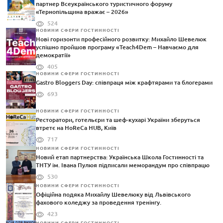
партнер Всеукраїнського туристичного форуму
«Тернопільщина вражає – 2026»
524
НОВИНИ СФЕРИ ГОСТИННОСТІ
Нові горизонти професійного розвитку: Михайло Шевелюк
успішно пройшов програму «Teach4Dem – Навчаємо для
демократії»
405
НОВИНИ СФЕРИ ГОСТИННОСТІ
Gastro Bloggers Day: співпраця між крафтярами та блогерами
693
НОВИНИ СФЕРИ ГОСТИННОСТІ
Ресторатори, готельєри та шеф-кухарі України зберуться
втретє на HoReCa HUB, Київ
717
НОВИНИ СФЕРИ ГОСТИННОСТІ
Новий етап партнерства: Українська Школа Гостинності та
ТНТУ ім. Івана Пулюя підписали меморандум про співпрацю
530
НОВИНИ СФЕРИ ГОСТИННОСТІ
Офіційна подяка Михайлу Шевелюку від Львівського
фахового коледжу за проведення тренінгу.
423