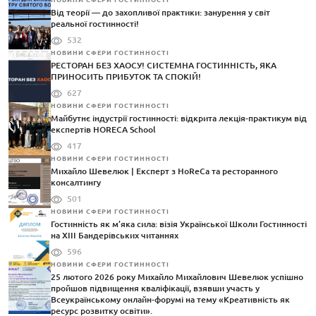
НОВИНИ СФЕРИ ГОСТИННОСТІ
Від теорії — до захопливої практики: занурення у світ
реальної гостинності!
532
НОВИНИ СФЕРИ ГОСТИННОСТІ
РЕСТОРАН БЕЗ ХАОСУ! СИСТЕМНА ГОСТИННІСТЬ, ЯКА
ПРИНОСИТЬ ПРИБУТОК ТА СПОКІЙ!
627
НОВИНИ СФЕРИ ГОСТИННОСТІ
Майбутнє індустрії гостинності: відкрита лекція-практикум від
експертів HORECA School
417
НОВИНИ СФЕРИ ГОСТИННОСТІ
Михайло Шевелюк | Експерт з HoReCa та ресторанного
консалтингу
501
НОВИНИ СФЕРИ ГОСТИННОСТІ
Гостинність як м’яка сила: візія Української Школи Гостинності
на XIII Бандерівських читаннях
596
НОВИНИ СФЕРИ ГОСТИННОСТІ
25 лютого 2026 року Михайло Михайлович Шевелюк успішно
пройшов підвищення кваліфікації, взявши участь у
Всеукраїнському онлайн-форумі на тему «Креативність як
ресурс розвитку освіти».