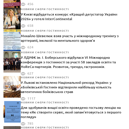
456
НОВИНИ СФЕРИ ГОСТИННОСТІ
У Києві відбудеться конкурс «Кращий дегустатор України
2026» у готелі InterContinental
658
НОВИНИ СФЕРИ ГОСТИННОСТІ
Михайло Шевелюк взяв участь у міжнародному тренінгу з
арттерапії, інклюзії та ментального здоров’я
624
НОВИНИ СФЕРИ ГОСТИННОСТІ
У ЛДУФК ім. І. Боберського відбулася VI Міжнародна
конференція з гостинності за участі 58 закладів освіти та
HoReCa-партнерів. Розвиток, тренди, гастрономія.
627
НОВИНИ СФЕРИ ГОСТИННОСТІ
У Львові встановлено Національний рекорд України: у
«Бойківській Гостині» відтворили найбільшу кількість
автентичних бойківських страв
1117
НОВИНИ СФЕРИ ГОСТИННОСТІ
Для здобувачів вищої освіти проведено гостьову лекцію на
тему «Як створити сервіс, який запам’ятовується з першого
погляду»
785
НОВИНИ СФЕРИ ГОСТИННОСТІ