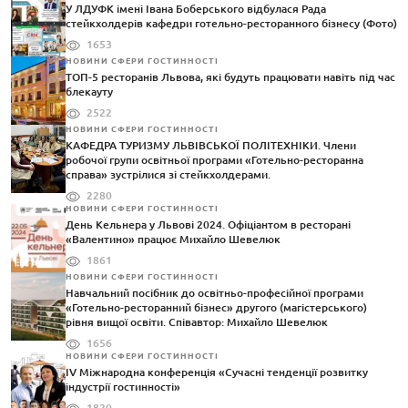
У ЛДУФК імені Івана Боберського відбулася Рада
стейкхолдерів кафедри готельно-ресторанного бізнесу (Фото)
1653
НОВИНИ СФЕРИ ГОСТИННОСТІ
ТОП-5 ресторанів Львова, які будуть працювати навіть під час
блекауту
2522
НОВИНИ СФЕРИ ГОСТИННОСТІ
КАФЕДРА ТУРИЗМУ ЛЬВІВСЬКОЇ ПОЛІТЕХНІКИ. Члени
робочої групи освітньої програми «Готельно-ресторанна
справа» зустрілися зі стейкхолдерами.
2280
НОВИНИ СФЕРИ ГОСТИННОСТІ
День Кельнера у Львові 2024. Офіціантом в ресторані
«Валентино» працює Михайло Шевелюк
1861
НОВИНИ СФЕРИ ГОСТИННОСТІ
Навчальний посібник до освітньо-професійної програми
«Готельно-ресторанний бізнес» другого (магістерського)
рівня вищої освіти. Співавтор: Михайло Шевелюк
1656
НОВИНИ СФЕРИ ГОСТИННОСТІ
IV Міжнародна конференція «Сучасні тенденції розвитку
індустрії гостинності»
1820