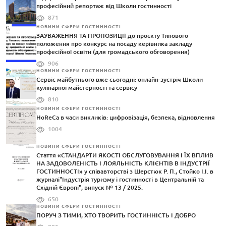
професійний репортаж від Школи гостинності
871
НОВИНИ СФЕРИ ГОСТИННОСТІ
ЗАУВАЖЕННЯ ТА ПРОПОЗИЦІЇ до проєкту Типового
положення про конкурс на посаду керівника закладу
професійної освіти (для громадського обговорення)
906
НОВИНИ СФЕРИ ГОСТИННОСТІ
Сервіс майбутнього вже сьогодні: онлайн-зустріч Школи
кулінарної майстерності та сервісу
810
НОВИНИ СФЕРИ ГОСТИННОСТІ
HoReCa в часи викликів: цифровізація, безпека, відновлення
1004
НОВИНИ СФЕРИ ГОСТИННОСТІ
Стаття «СТАНДАРТИ ЯКОСТІ ОБСЛУГОВУВАННЯ І ЇХ ВПЛИВ
НА ЗАДОВОЛЕНІСТЬ І ЛОЯЛЬНІСТЬ КЛІЄНТІВ В ІНДУСТРІЇ
ГОСТИННОСТІ» у співавторстві з Шерстюк Р. П., Стойко І.І. в
журналі"Індустрія туризму і гостинності в Центральній та
Східній Європі", випуск № 13 / 2025.
650
НОВИНИ СФЕРИ ГОСТИННОСТІ
ПОРУЧ З ТИМИ, ХТО ТВОРИТЬ ГОСТИННІСТЬ І ДОБРО