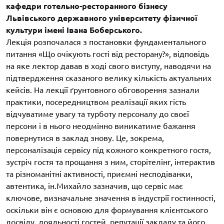
кафедри готельно-ресторанного бізнесу
Львівського державного університету фізичної
культури імені Івана Боберського.
Лекція розпочалася з постановки фундаментального
питання «Що очікують гості від ресторану?», відповідь
на яке лектор давав в ході свого виступу, наводячи на
підтвердження сказаного велику кількість актуальних
кейсів. На лекції ґрунтовного обговорення зазнали
практики, посередництвом реалізації яких гість
відчуватиме увагу та турботу персоналу до своєї
персони і в нього неодмінно виникатиме бажання
повернутися в заклад знову. Це, зокрема,
персоналізація сервісу під кожного конкретного гостя,
зустріч гостя та прощання з ним, сторітелінг, інтерактив
та різноманітні активності, приємні несподіванки,
автентика, ін.Михайло зазначив, що сервіс має
ключове, визначальне значення в індустрії гостинності,
оскільки він є основою для формування клієнтського
досвіду, лояльності гостей, репутації закладу та його