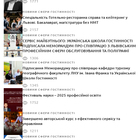
1771
НОВИНИ СФЕРИ ГОСТИННОСТІ
Спеціальність Готельно-ресторанна справа та кейтеринг у
Львові. Бакалаврат, магістратура без НМТ
2157
НОВИНИ СФЕРИ ГОСТИННОСТІ
СЕРВІС МАЙБУТНЬОГО: УКРАЇНСЬКА ШКОЛА ГОСТИННОСТІ
ПІДПИСАЛА МЕМОРАНДУМ ПРО СПІВПРАЦЮ З ЛЬВІВСЬКИМ
ПРОФЕСІЙНИМ СФЕРИ ОБСЛУГОВУВАННЯ ТА ПОЛІГРАФІЇ
1306
НОВИНИ СФЕРИ ГОСТИННОСТІ
Підписання Меморандуму про співпрацю кафедри туризму
географічного факультету ЛНУ ім. Івана Франка та Української
Школи Гостинності
1345
НОВИНИ СФЕРИ ГОСТИННОСТІ
Фестиваль науки – 2025 професійної освіти
1752
НОВИНИ СФЕРИ ГОСТИННОСТІ
Завершено авторський курс з ефективного сервісу та
управління
1211
НОВИНИ СФЕРИ ГОСТИННОСТІ