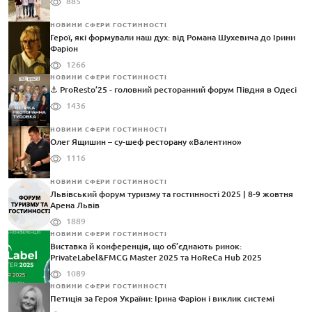
885
НОВИНИ СФЕРИ ГОСТИННОСТІ
Герої, які формували наш дух: від Романа Шухевича до Ірини
Фаріон
1266
НОВИНИ СФЕРИ ГОСТИННОСТІ
⚓️ ProResto’25 - головний ресторанний форум Півдня в Одесі
1436
НОВИНИ СФЕРИ ГОСТИННОСТІ
Олег Ящишин – су-шеф ресторану «Валентино»
1116
НОВИНИ СФЕРИ ГОСТИННОСТІ
Львівський форум туризму та гостинності 2025 | 8-9 жовтня
Арена Львів
1889
НОВИНИ СФЕРИ ГОСТИННОСТІ
Виставка й конференція, що об’єднають ринок:
PrivateLabel&FMCG Master 2025 та HoReCa Hub 2025
1089
НОВИНИ СФЕРИ ГОСТИННОСТІ
Петиція за Героя України: Ірина Фаріон і виклик системі