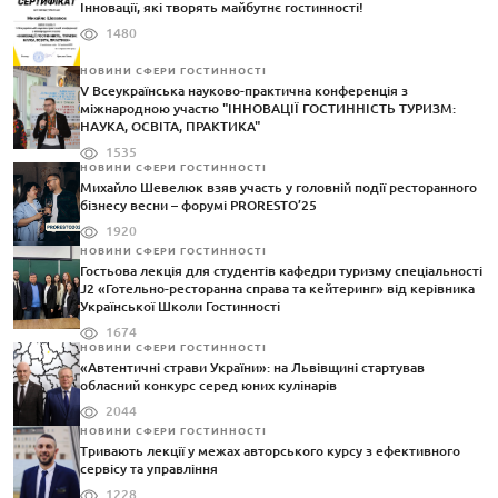
Інновації, які творять майбутнє гостинності!
1480
НОВИНИ СФЕРИ ГОСТИННОСТІ
V Всеукраїнська науково-практична конференція з
міжнародною участю "ІННОВАЦІЇ ГОСТИННІСТЬ ТУРИЗМ:
НАУКА, ОСВІТА, ПРАКТИКА"
1535
НОВИНИ СФЕРИ ГОСТИННОСТІ
Михайло Шевелюк взяв участь у головній події ресторанного
бізнесу весни – форумі PRORESTO’25
1920
НОВИНИ СФЕРИ ГОСТИННОСТІ
Гостьова лекція для студентів кафедри туризму спеціальності
J2 «Готельно-ресторанна справа та кейтеринг» від керівника
Української Школи Гостинності
1674
НОВИНИ СФЕРИ ГОСТИННОСТІ
«Автентичні страви України»: на Львівщині стартував
обласний конкурс серед юних кулінарів
2044
НОВИНИ СФЕРИ ГОСТИННОСТІ
Тривають лекції у межах авторського курсу з ефективного
сервісу та управління
1228