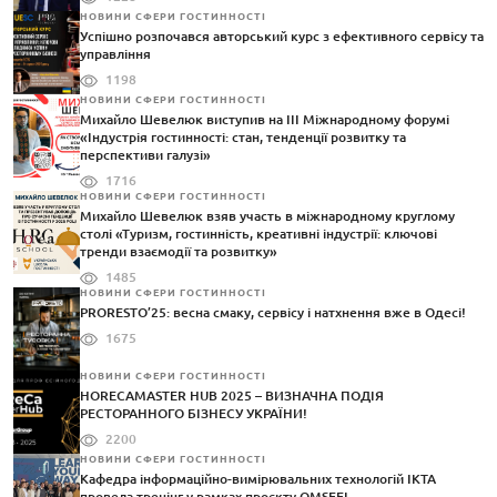
НОВИНИ СФЕРИ ГОСТИННОСТІ
Успішно розпочався авторський курс з ефективного сервісу та
управління
1198
НОВИНИ СФЕРИ ГОСТИННОСТІ
Михайло Шевелюк виступив на III Міжнародному форумі
«Індустрія гостинності: стан, тенденції розвитку та
перспективи галузі»
1716
НОВИНИ СФЕРИ ГОСТИННОСТІ
Михайло Шевелюк взяв участь в міжнародному круглому
столі «Туризм, гостинність, креативні індустрії: ключові
тренди взаємодії та розвитку»
1485
НОВИНИ СФЕРИ ГОСТИННОСТІ
PRORESTO’25: весна смаку, сервісу і натхнення вже в Одесі!
1675
НОВИНИ СФЕРИ ГОСТИННОСТІ
HORECAMASTER HUB 2025 – ВИЗНАЧНА ПОДІЯ
РЕСТОРАННОГО БІЗНЕСУ УКРАЇНИ!
2200
НОВИНИ СФЕРИ ГОСТИННОСТІ
Кафедра інформаційно-вимірювальних технологій ІКТА
провела тренінг у рамках проєкту QMSEEI