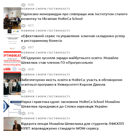
439
НОВИНИ СФЕРИ ГОСТИННОСТІ
Підписано меморандум про співпрацю між Інститутом сталого
розвитку та Ukrainian HoReCa School
421
НОВИНИ СФЕРИ ГОСТИННОСТІ
«Ефективний сервіс та управління: ключові складники успіху
в ресторанному бізнесі»
497
НОВИНИ СФЕРИ ГОСТИННОСТІ
Об'єднуємо зусилля заради майбутнього освіти: Михайло
Шевелюк став членом ГО «Прогресильні»
408
НОВИНИ СФЕРИ ГОСТИННОСТІ
Забезпечуємо якість освіти в HoReCa: участь в обговоренні
освітньої програми в Університеті Короля Данила
425
НОВИНИ СФЕРИ ГОСТИННОСТІ
Наука і практика єдині: засновник HoReCa School Михайло
Шевелюк приєднався до Спілки науковців України
616
НОВИНИ СФЕРИ ГОСТИННОСТІ
Відкрита лекція Михайла Шевелюка для студентів ЛФКХПП
НУХТ: впроваджуємо стандарти WOW-сервісу.