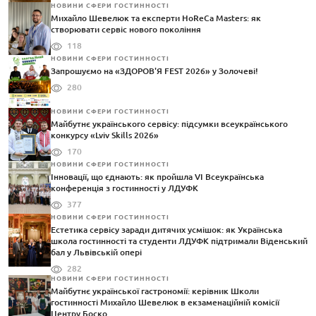
НОВИНИ СФЕРИ ГОСТИННОСТІ
Михайло Шевелюк та експерти HoReCa Masters: як
створювати сервіс нового покоління
118
НОВИНИ СФЕРИ ГОСТИННОСТІ
Запрошуємо на «ЗДОРОВ'Я FEST 2026» у Золочеві!
280
НОВИНИ СФЕРИ ГОСТИННОСТІ
Майбутнє українського сервісу: підсумки всеукраїнського
конкурсу «Lviv Skills 2026»
170
НОВИНИ СФЕРИ ГОСТИННОСТІ
Інновації, що єднають: як пройшла VI Всеукраїнська
конференція з гостинності у ЛДУФК
377
НОВИНИ СФЕРИ ГОСТИННОСТІ
Естетика сервісу заради дитячих усмішок: як Українська
школа гостинності та студенти ЛДУФК підтримали Віденський
бал у Львівській опері
282
НОВИНИ СФЕРИ ГОСТИННОСТІ
Майбутнє української гастрономії: керівник Школи
гостинності Михайло Шевелюк в екзаменаційній комісії
Центру Боско