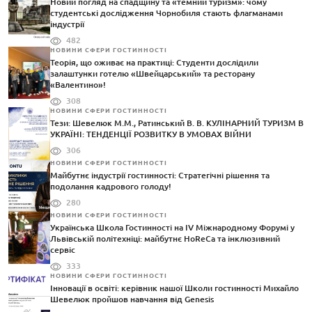
Новий погляд на спадщину та «темний туризм»: чому
студентські дослідження Чорнобиля стають флагманами
індустрії
482
НОВИНИ СФЕРИ ГОСТИННОСТІ
Теорія, що оживає на практиці: Студенти дослідили
залаштунки готелю «Швейцарський» та ресторану
«Валентино»!
308
НОВИНИ СФЕРИ ГОСТИННОСТІ
Тези: Шевелюк М.М., Ратинський В. В. КУЛІНАРНИЙ ТУРИЗМ В
УКРАЇНІ: ТЕНДЕНЦІЇ РОЗВИТКУ В УМОВАХ ВІЙНИ
306
НОВИНИ СФЕРИ ГОСТИННОСТІ
Майбутнє індустрії гостинності: Стратегічні рішення та
подолання кадрового голоду!
280
НОВИНИ СФЕРИ ГОСТИННОСТІ
Українська Школа Гостинності на IV Міжнародному Форумі у
Львівській політехніці: майбутнє HoReCa та інклюзивний
сервіс
333
НОВИНИ СФЕРИ ГОСТИННОСТІ
Інновації в освіті: керівник нашої Школи гостинності Михайло
Шевелюк пройшов навчання від Genesis