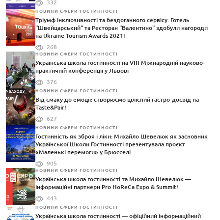
332
НОВИНИ СФЕРИ ГОСТИННОСТІ
Тріумф інклюзивності та бездоганного сервісу: Готель
"Швейцарський" та Ресторан "Валентино" здобули нагороди
на Ukraine Tourism Awards 2021!
268
НОВИНИ СФЕРИ ГОСТИННОСТІ
Українська школа гостинності на VIII Міжнародній науково-
практичній конференції у Львові
376
НОВИНИ СФЕРИ ГОСТИННОСТІ
Від смаку до емоції: створюємо цілісний гастро-досвід на
Taste&Pair!
627
НОВИНИ СФЕРИ ГОСТИННОСТІ
Гостинність як зброя і ліки: Михайло Шевелюк як засновник
Української Школи Гостинності презентувала проєкт
«Маленькі перемоги» у Брюсселі
905
НОВИНИ СФЕРИ ГОСТИННОСТІ
Українська школа гостинності та Михайло Шевелюк —
інформаційні партнери Pro HoReCa Expo & Summit!
443
НОВИНИ СФЕРИ ГОСТИННОСТІ
Українська школа гостинності — офіційний інформаційний