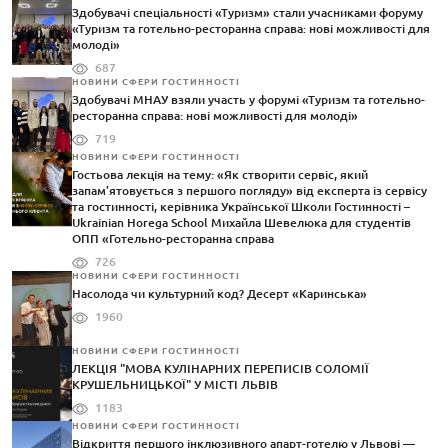
Здобувачі спеціальності «Туризм» стали учасниками форуму
«Туризм та готельно-ресторанна справа: нові можливості для
молоді»
687
НОВИНИ СФЕРИ ГОСТИННОСТІ
Здобувачі МНАУ взяли участь у форумі «Туризм та готельно-
ресторанна справа: нові можливості для молоді»
719
НОВИНИ СФЕРИ ГОСТИННОСТІ
Гостьова лекція на тему: «Як створити сервіс, який
запам’ятовується з першого погляду» від експерта із сервісу
та гостинності, керівника Української Школи Гостинності –
Ukrainian Horega School Михайла Шевелюка для студентів
ОПП «Готельно-ресторанна справа
726
НОВИНИ СФЕРИ ГОСТИННОСТІ
Насолода чи культурний код? Десерт «Каринська»
1960
НОВИНИ СФЕРИ ГОСТИННОСТІ
ЛЕКЦІЯ "МОВА КУЛІНАРНИХ ПЕРЕПИСІВ СОЛОМІЇ
КРУШЕЛЬНИЦЬКОЇ" У МІСТІ ЛЬВІВ
1183
НОВИНИ СФЕРИ ГОСТИННОСТІ
Відкриття першого інклюзивного апарт-готелю у Львові —