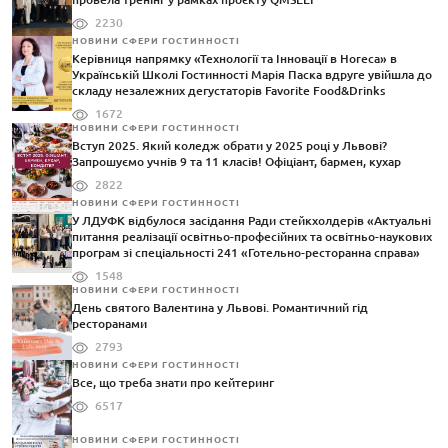
2230
НОВИНИ СФЕРИ ГОСТИННОСТІ
Керівниця напрямку «Технології та Інновації в Horeca» в
Українській Школі Гостинності Марія Паска вдруге увійшла до
складу незалежних дегустаторів Favorite Food&Drinks
1672
НОВИНИ СФЕРИ ГОСТИННОСТІ
Вступ 2025. Який коледж обрати у 2025 році у Львові?
Запрошуємо учнів 9 та 11 класів! Офіціант, бармен, кухар
2822
НОВИНИ СФЕРИ ГОСТИННОСТІ
У ЛДУФК відбулося засідання Ради стейкхолдерів «Актуальні
питання реалізації освітньо-професійних та освітньо-наукових
програм зі спеціальності 241 «Готельно-ресторанна справа»
1548
НОВИНИ СФЕРИ ГОСТИННОСТІ
День святого Валентина у Львові. Романтичний гід
ресторанами
2793
НОВИНИ СФЕРИ ГОСТИННОСТІ
Все, що треба знати про кейтеринг
6517
НОВИНИ СФЕРИ ГОСТИННОСТІ