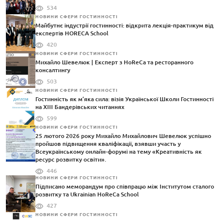
534
НОВИНИ СФЕРИ ГОСТИННОСТІ
Майбутнє індустрії гостинності: відкрита лекція-практикум від
експертів HORECA School
420
НОВИНИ СФЕРИ ГОСТИННОСТІ
Михайло Шевелюк | Експерт з HoReCa та ресторанного
консалтингу
503
НОВИНИ СФЕРИ ГОСТИННОСТІ
Гостинність як м’яка сила: візія Української Школи Гостинності
на XIII Бандерівських читаннях
599
НОВИНИ СФЕРИ ГОСТИННОСТІ
25 лютого 2026 року Михайло Михайлович Шевелюк успішно
пройшов підвищення кваліфікації, взявши участь у
Всеукраїнському онлайн-форумі на тему «Креативність як
ресурс розвитку освіти».
446
НОВИНИ СФЕРИ ГОСТИННОСТІ
Підписано меморандум про співпрацю між Інститутом сталого
розвитку та Ukrainian HoReCa School
427
НОВИНИ СФЕРИ ГОСТИННОСТІ