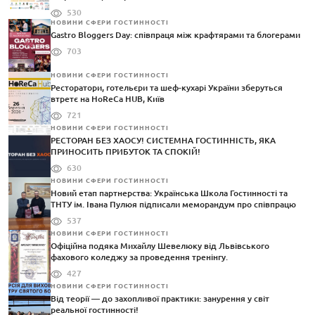
530
НОВИНИ СФЕРИ ГОСТИННОСТІ
Gastro Bloggers Day: співпраця між крафтярами та блогерами
703
НОВИНИ СФЕРИ ГОСТИННОСТІ
Ресторатори, готельєри та шеф-кухарі України зберуться
втретє на HoReCa HUB, Київ
721
НОВИНИ СФЕРИ ГОСТИННОСТІ
РЕСТОРАН БЕЗ ХАОСУ! СИСТЕМНА ГОСТИННІСТЬ, ЯКА
ПРИНОСИТЬ ПРИБУТОК ТА СПОКІЙ!
630
НОВИНИ СФЕРИ ГОСТИННОСТІ
Новий етап партнерства: Українська Школа Гостинності та
ТНТУ ім. Івана Пулюя підписали меморандум про співпрацю
537
НОВИНИ СФЕРИ ГОСТИННОСТІ
Офіційна подяка Михайлу Шевелюку від Львівського
фахового коледжу за проведення тренінгу.
427
НОВИНИ СФЕРИ ГОСТИННОСТІ
Від теорії — до захопливої практики: занурення у світ
реальної гостинності!