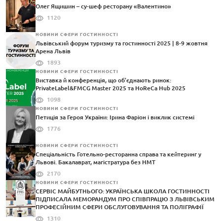
Олег Ящишин – су-шеф ресторану «Валентино»
1120
НОВИНИ СФЕРИ ГОСТИННОСТІ
Львівський форум туризму та гостинності 2025 | 8-9 жовтня
Арена Львів
1893
НОВИНИ СФЕРИ ГОСТИННОСТІ
Виставка й конференція, що об’єднають ринок:
PrivateLabel&FMCG Master 2025 та HoReCa Hub 2025
1098
НОВИНИ СФЕРИ ГОСТИННОСТІ
Петиція за Героя України: Ірина Фаріон і виклик системі
1776
НОВИНИ СФЕРИ ГОСТИННОСТІ
Спеціальність Готельно-ресторанна справа та кейтеринг у
Львові. Бакалаврат, магістратура без НМТ
2170
НОВИНИ СФЕРИ ГОСТИННОСТІ
СЕРВІС МАЙБУТНЬОГО: УКРАЇНСЬКА ШКОЛА ГОСТИННОСТІ
ПІДПИСАЛА МЕМОРАНДУМ ПРО СПІВПРАЦЮ З ЛЬВІВСЬКИМ
ПРОФЕСІЙНИМ СФЕРИ ОБСЛУГОВУВАННЯ ТА ПОЛІГРАФІЇ
1310