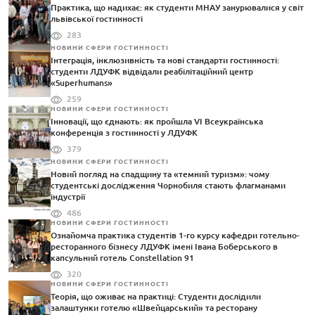
Практика, що надихає: як студенти МНАУ занурювалися у світ
львівської гостинності
283
НОВИНИ СФЕРИ ГОСТИННОСТІ
Інтеграція, інклюзивність та нові стандарти гостинності:
студенти ЛДУФК відвідали реабілітаційний центр
«Superhumans»
259
НОВИНИ СФЕРИ ГОСТИННОСТІ
Інновації, що єднають: як пройшла VI Всеукраїнська
конференція з гостинності у ЛДУФК
379
НОВИНИ СФЕРИ ГОСТИННОСТІ
Новий погляд на спадщину та «темний туризм»: чому
студентські дослідження Чорнобиля стають флагманами
індустрії
486
НОВИНИ СФЕРИ ГОСТИННОСТІ
Ознайомча практика студентів 1-го курсу кафедри готельно-
ресторанного бізнесу ЛДУФК імені Івана Боберського в
капсульний готель Constellation 91
320
НОВИНИ СФЕРИ ГОСТИННОСТІ
Теорія, що оживає на практиці: Студенти дослідили
залаштунки готелю «Швейцарський» та ресторану