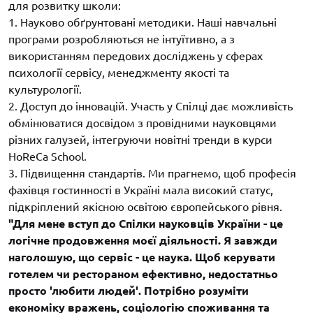
для розвитку школи:
1. Науково обґрунтовані методики. Наші навчальні
програми розробляються не інтуїтивно, а з
використанням передових досліджень у сферах
психології сервісу, менеджменту якості та
культурології.
2. Доступ до інновацій. Участь у Спілці дає можливість
обмінюватися досвідом з провідними науковцями
різних галузей, інтегруючи новітні тренди в курси
HoReCa School.
3. Підвищення стандартів. Ми прагнемо, щоб професія
фахівця гостинності в Україні мала високий статус,
підкріплений якісною освітою європейського рівня.
"Для мене вступ до Спілки науковців України - це
логічне продовження моєї діяльності. Я завжди
наголошую, що сервіс - це наука. Щоб керувати
готелем чи рестораном ефективно, недостатньо
просто 'любити людей'. Потрібно розуміти
економіку вражень, соціологію споживання та