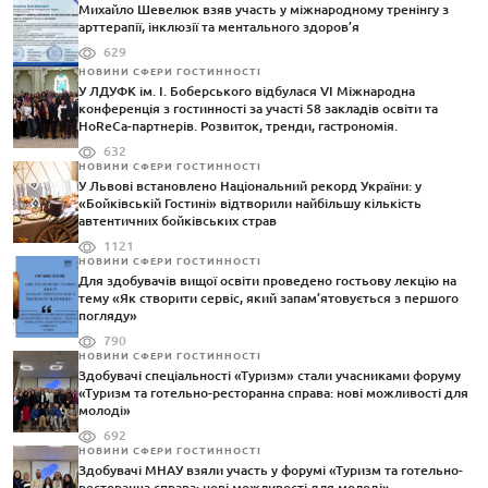
Михайло Шевелюк взяв участь у міжнародному тренінгу з
арттерапії, інклюзії та ментального здоров’я
629
НОВИНИ СФЕРИ ГОСТИННОСТІ
У ЛДУФК ім. І. Боберського відбулася VI Міжнародна
конференція з гостинності за участі 58 закладів освіти та
HoReCa-партнерів. Розвиток, тренди, гастрономія.
632
НОВИНИ СФЕРИ ГОСТИННОСТІ
У Львові встановлено Національний рекорд України: у
«Бойківській Гостині» відтворили найбільшу кількість
автентичних бойківських страв
1121
НОВИНИ СФЕРИ ГОСТИННОСТІ
Для здобувачів вищої освіти проведено гостьову лекцію на
тему «Як створити сервіс, який запам’ятовується з першого
погляду»
790
НОВИНИ СФЕРИ ГОСТИННОСТІ
Здобувачі спеціальності «Туризм» стали учасниками форуму
«Туризм та готельно-ресторанна справа: нові можливості для
молоді»
692
НОВИНИ СФЕРИ ГОСТИННОСТІ
Здобувачі МНАУ взяли участь у форумі «Туризм та готельно-
ресторанна справа: нові можливості для молоді»