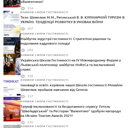
«Валентино»!
314
НОВИНИ СФЕРИ ГОСТИННОСТІ
Тези: Шевелюк М.М., Ратинський В. В. КУЛІНАРНИЙ ТУРИЗМ В
УКРАЇНІ: ТЕНДЕНЦІЇ РОЗВИТКУ В УМОВАХ ВІЙНИ
307
НОВИНИ СФЕРИ ГОСТИННОСТІ
Майбутнє індустрії гостинності: Стратегічні рішення та
подолання кадрового голоду!
284
НОВИНИ СФЕРИ ГОСТИННОСТІ
Українська Школа Гостинності на IV Міжнародному Форумі у
Львівській політехніці: майбутнє HoReCa та інклюзивний
сервіс
338
НОВИНИ СФЕРИ ГОСТИННОСТІ
Інновації в освіті: керівник нашої Школи гостинності Михайло
Шевелюк пройшов навчання від Genesis
337
НОВИНИ СФЕРИ ГОСТИННОСТІ
Тріумф інклюзивності та бездоганного сервісу: Готель
"Швейцарський" та Ресторан "Валентино" здобули нагороди
на Ukraine Tourism Awards 2021!
270
НОВИНИ СФЕРИ ГОСТИННОСТІ