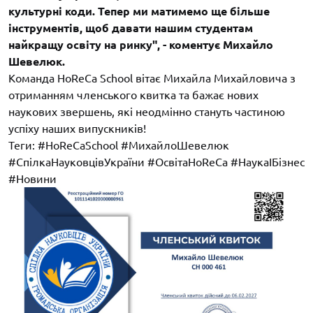
культурні коди. Тепер ми матимемо ще більше
інструментів, щоб давати нашим студентам
найкращу освіту на ринку", - коментує Михайло
Шевелюк.
Команда HoReCa School вітає Михайла Михайловича з
отриманням членського квитка та бажає нових
наукових звершень, які неодмінно стануть частиною
успіху наших випускників!
Теги: #HoReCaSchool #МихайлоШевелюк
#СпілкаНауковцівУкраїни #ОсвітаHoReCa #НаукаІБізнес
#Новини