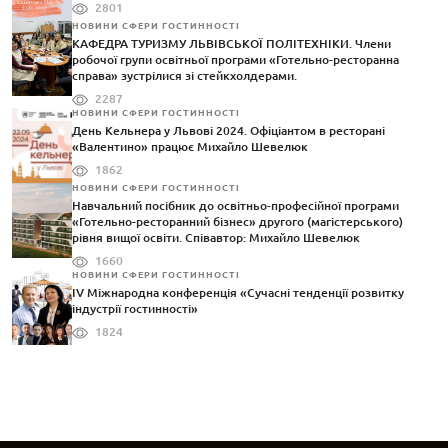
2801
НОВИНИ СФЕРИ ГОСТИННОСТІ
КАФЕДРА ТУРИЗМУ ЛЬВІВСЬКОЇ ПОЛІТЕХНІКИ. Члени
робочої групи освітньої програми «Готельно-ресторанна
справа» зустрілися зі стейкхолдерами.
2287
НОВИНИ СФЕРИ ГОСТИННОСТІ
День Кельнера у Львові 2024. Офіціантом в ресторані
«Валентино» працює Михайло Шевелюк
1862
НОВИНИ СФЕРИ ГОСТИННОСТІ
Навчальний посібник до освітньо-професійної програми
«Готельно-ресторанний бізнес» другого (магістерського)
рівня вищої освіти. Співавтор: Михайло Шевелюк
1660
НОВИНИ СФЕРИ ГОСТИННОСТІ
IV Міжнародна конференція «Сучасні тенденції розвитку
індустрії гостинності»
1824