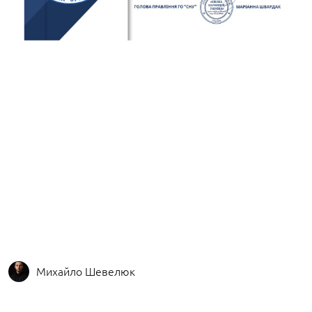
Play
Михайло Шевелюк