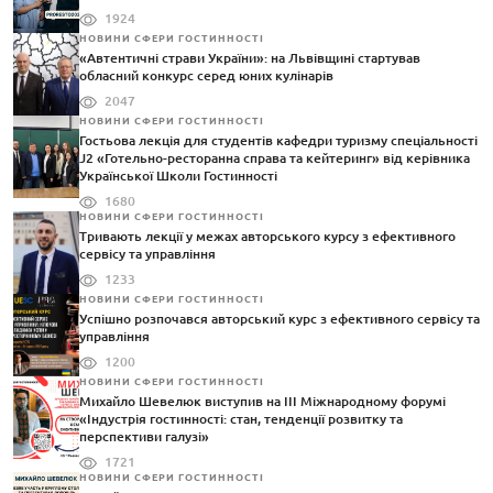
1924
НОВИНИ СФЕРИ ГОСТИННОСТІ
«Автентичні страви України»: на Львівщині стартував
обласний конкурс серед юних кулінарів
2047
НОВИНИ СФЕРИ ГОСТИННОСТІ
Гостьова лекція для студентів кафедри туризму спеціальності
J2 «Готельно-ресторанна справа та кейтеринг» від керівника
Української Школи Гостинності
1680
НОВИНИ СФЕРИ ГОСТИННОСТІ
Тривають лекції у межах авторського курсу з ефективного
сервісу та управління
1233
НОВИНИ СФЕРИ ГОСТИННОСТІ
Успішно розпочався авторський курс з ефективного сервісу та
управління
1200
НОВИНИ СФЕРИ ГОСТИННОСТІ
Михайло Шевелюк виступив на III Міжнародному форумі
«Індустрія гостинності: стан, тенденції розвитку та
перспективи галузі»
1721
НОВИНИ СФЕРИ ГОСТИННОСТІ