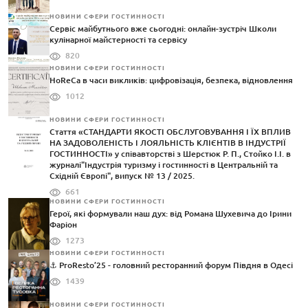
НОВИНИ СФЕРИ ГОСТИННОСТІ
Сервіс майбутнього вже сьогодні: онлайн-зустріч Школи
кулінарної майстерності та сервісу
820
НОВИНИ СФЕРИ ГОСТИННОСТІ
HoReCa в часи викликів: цифровізація, безпека, відновлення
1012
НОВИНИ СФЕРИ ГОСТИННОСТІ
Стаття «СТАНДАРТИ ЯКОСТІ ОБСЛУГОВУВАННЯ І ЇХ ВПЛИВ
НА ЗАДОВОЛЕНІСТЬ І ЛОЯЛЬНІСТЬ КЛІЄНТІВ В ІНДУСТРІЇ
ГОСТИННОСТІ» у співавторстві з Шерстюк Р. П., Стойко І.І. в
журналі"Індустрія туризму і гостинності в Центральній та
Східній Європі", випуск № 13 / 2025.
661
НОВИНИ СФЕРИ ГОСТИННОСТІ
Герої, які формували наш дух: від Романа Шухевича до Ірини
Фаріон
1273
НОВИНИ СФЕРИ ГОСТИННОСТІ
⚓️ ProResto’25 - головний ресторанний форум Півдня в Одесі
1439
НОВИНИ СФЕРИ ГОСТИННОСТІ