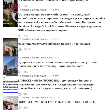
724
НОВИНИ СФЕРИ ГОСТИННОСТІ
Гостьова лекція на тему: «Як створити сервіс, який
запам’ятовується з першого погляду» від експерта із сервісу
та гостинності, керівника Української Школи Гостинності –
Ukrainian Horega School Михайла Шевелюка для студентів
ОПП «Готельно-ресторанна справа
731
НОВИНИ СФЕРИ ГОСТИННОСТІ
Насолода чи культурний код? Десерт «Каринська»
1968
НОВИНИ СФЕРИ ГОСТИННОСТІ
Відкриття першого інклюзивного апарт-готелю у Львові —
професійний репортаж від Школи гостинності
880
НОВИНИ СФЕРИ ГОСТИННОСТІ
ЗАУВАЖЕННЯ ТА ПРОПОЗИЦІЇ до проєкту Типового
положення про конкурс на посаду керівника закладу
професійної освіти (для громадського обговорення)
909
НОВИНИ СФЕРИ ГОСТИННОСТІ
ПОРУЧ З ТИМИ, ХТО ТВОРИТЬ ГОСТИННІСТЬ І ДОБРО
892