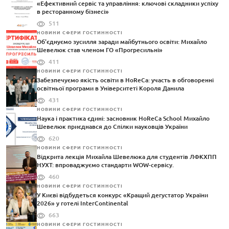
«Ефективний сервіс та управління: ключові складники успіху
в ресторанному бізнесі»
511
НОВИНИ СФЕРИ ГОСТИННОСТІ
Об'єднуємо зусилля заради майбутнього освіти: Михайло
Шевелюк став членом ГО «Прогресильні»
411
НОВИНИ СФЕРИ ГОСТИННОСТІ
Забезпечуємо якість освіти в HoReCa: участь в обговоренні
освітньої програми в Університеті Короля Данила
431
НОВИНИ СФЕРИ ГОСТИННОСТІ
Наука і практика єдині: засновник HoReCa School Михайло
Шевелюк приєднався до Спілки науковців України
620
НОВИНИ СФЕРИ ГОСТИННОСТІ
Відкрита лекція Михайла Шевелюка для студентів ЛФКХПП
НУХТ: впроваджуємо стандарти WOW-сервісу.
460
НОВИНИ СФЕРИ ГОСТИННОСТІ
У Києві відбудеться конкурс «Кращий дегустатор України
2026» у готелі InterContinental
663
НОВИНИ СФЕРИ ГОСТИННОСТІ