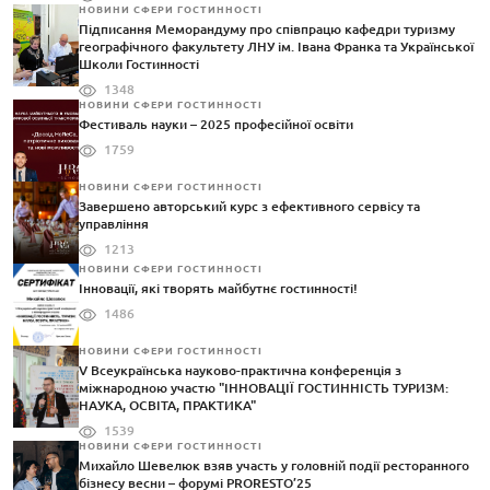
НОВИНИ СФЕРИ ГОСТИННОСТІ
Підписання Меморандуму про співпрацю кафедри туризму
географічного факультету ЛНУ ім. Івана Франка та Української
Школи Гостинності
1348
НОВИНИ СФЕРИ ГОСТИННОСТІ
Фестиваль науки – 2025 професійної освіти
1759
НОВИНИ СФЕРИ ГОСТИННОСТІ
Завершено авторський курс з ефективного сервісу та
управління
1213
НОВИНИ СФЕРИ ГОСТИННОСТІ
Інновації, які творять майбутнє гостинності!
1486
НОВИНИ СФЕРИ ГОСТИННОСТІ
V Всеукраїнська науково-практична конференція з
міжнародною участю "ІННОВАЦІЇ ГОСТИННІСТЬ ТУРИЗМ:
НАУКА, ОСВІТА, ПРАКТИКА"
1539
НОВИНИ СФЕРИ ГОСТИННОСТІ
Михайло Шевелюк взяв участь у головній події ресторанного
бізнесу весни – форумі PRORESTO’25