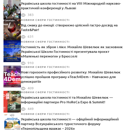
Українська школа гостинності на VIII Міжнародній науково-
практичній конференції у Львові
383
НОВИНИ СФЕРИ ГОСТИННОСТІ
Від смаку до емоції: створюємо цілісний гастро-досвід на
Taste&Pair!
631
НОВИНИ СФЕРИ ГОСТИННОСТІ
Гостинність як зброя і ліки: Михайло Шевелюк як засновник
Української Школи Гостинності презентувала проєкт
«Маленькі перемоги» у Брюсселі
910
НОВИНИ СФЕРИ ГОСТИННОСТІ
Нові горизонти професійного розвитку: Михайло Шевелюк
успішно пройшов програму «Teach4Dem – Навчаємо для
демократії»
409
НОВИНИ СФЕРИ ГОСТИННОСТІ
Українська школа гостинності та Михайло Шевелюк —
інформаційні партнери Pro HoReCa Expo & Summit!
449
НОВИНИ СФЕРИ ГОСТИННОСТІ
Українська школа гостинності — офіційний інформаційний
партнер Всеукраїнського туристичного форуму
«Тернопільщина вражає – 2026»