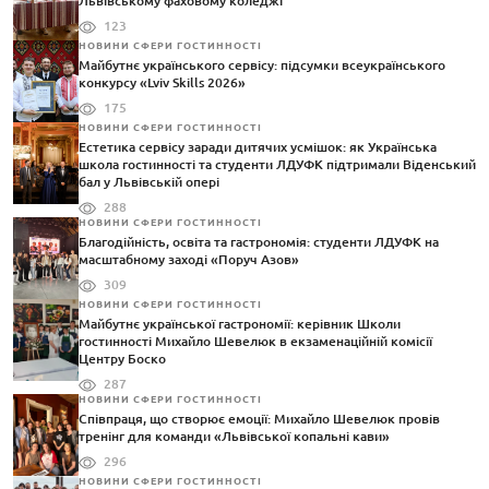
Львівському фаховому коледжі
123
НОВИНИ СФЕРИ ГОСТИННОСТІ
Майбутнє українського сервісу: підсумки всеукраїнського
конкурсу «Lviv Skills 2026»
175
НОВИНИ СФЕРИ ГОСТИННОСТІ
Естетика сервісу заради дитячих усмішок: як Українська
школа гостинності та студенти ЛДУФК підтримали Віденський
бал у Львівській опері
288
НОВИНИ СФЕРИ ГОСТИННОСТІ
Благодійність, освіта та гастрономія: студенти ЛДУФК на
масштабному заході «Поруч Азов»
309
НОВИНИ СФЕРИ ГОСТИННОСТІ
Майбутнє української гастрономії: керівник Школи
гостинності Михайло Шевелюк в екзаменаційній комісії
Центру Боско
287
НОВИНИ СФЕРИ ГОСТИННОСТІ
Співпраця, що створює емоції: Михайло Шевелюк провів
тренінг для команди «Львівської копальні кави»
296
НОВИНИ СФЕРИ ГОСТИННОСТІ