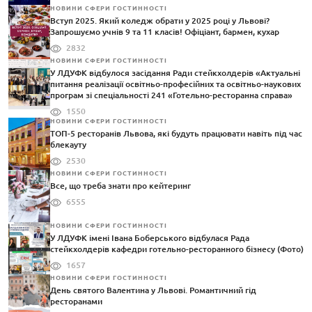
НОВИНИ СФЕРИ ГОСТИННОСТІ
Вступ 2025. Який коледж обрати у 2025 році у Львові?
Запрошуємо учнів 9 та 11 класів! Офіціант, бармен, кухар
2832
НОВИНИ СФЕРИ ГОСТИННОСТІ
У ЛДУФК відбулося засідання Ради стейкхолдерів «Актуальні
питання реалізації освітньо-професійних та освітньо-наукових
програм зі спеціальності 241 «Готельно-ресторанна справа»
1550
НОВИНИ СФЕРИ ГОСТИННОСТІ
ТОП-5 ресторанів Львова, які будуть працювати навіть під час
блекауту
2530
НОВИНИ СФЕРИ ГОСТИННОСТІ
Все, що треба знати про кейтеринг
6555
НОВИНИ СФЕРИ ГОСТИННОСТІ
У ЛДУФК імені Івана Боберського відбулася Рада
стейкхолдерів кафедри готельно-ресторанного бізнесу (Фото)
1657
НОВИНИ СФЕРИ ГОСТИННОСТІ
День святого Валентина у Львові. Романтичний гід
ресторанами