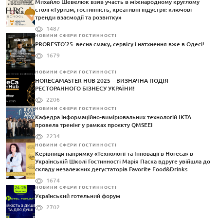
Михайло Шевелюк взяв участь в міжнародному круглому
столі «Туризм, гостинність, креативні індустрії: ключові
тренди взаємодії та розвитку»
1487
НОВИНИ СФЕРИ ГОСТИННОСТІ
PRORESTO’25: весна смаку, сервісу і натхнення вже в Одесі!
1679
НОВИНИ СФЕРИ ГОСТИННОСТІ
HORECAMASTER HUB 2025 – ВИЗНАЧНА ПОДІЯ
РЕСТОРАННОГО БІЗНЕСУ УКРАЇНИ!
2206
НОВИНИ СФЕРИ ГОСТИННОСТІ
Кафедра інформаційно-вимірювальних технологій ІКТА
провела тренінг у рамках проєкту QMSEEI
2234
НОВИНИ СФЕРИ ГОСТИННОСТІ
Керівниця напрямку «Технології та Інновації в Horeca» в
Українській Школі Гостинності Марія Паска вдруге увійшла до
складу незалежних дегустаторів Favorite Food&Drinks
1674
НОВИНИ СФЕРИ ГОСТИННОСТІ
Український готельний форум
2702