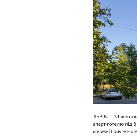
ЛЬВІВ — 31 жовтня 
апарт-готелю під б
мережі Louvre Hote