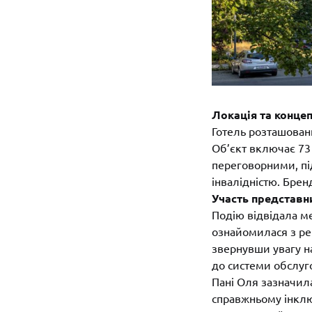
Локація та концеп
Готель розташован
Об’єкт включає 73 
переговорними, пі
інвалідністю. Брен
Участь представн
Подію відвідала ме
ознайомилася з ре
звернувши увагу на
до системи обслуг
Пані Оля зазначила
справжньому інклю