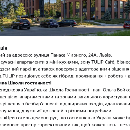
ція
ий за адресою: вулиця Панаса Мирного, 24А, Львів.
сучасні апартаменти з міні-кухнями, зону TULIP Café, бізнес-
дземний паркінг, а також поверхи з адаптованими рішенн
д TULIP позиціонує себе як гібрид: проживання + робота + 
ика Школи гостинності
неджерка Українська Школа Гостинності - пані Ольга Бойко
цепцією, апартаментами та зонами загального користуванн
 рішення з безбар’єрності: від широких входів, адаптовани
овування, дружньої до гостей з різними потребами.
: «Цей готель демонструє, що гостинність в Україні може б
зивною: простір спроектований так, щоб кожен гість - нез