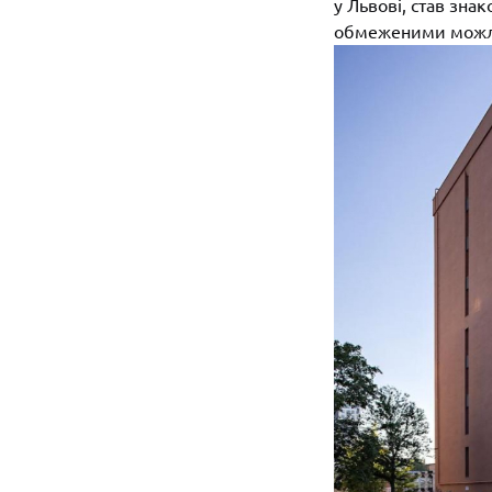
у Львові, став зна
обмеженими можлив