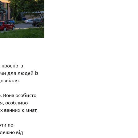
простір із
ями для людей із
дозвілля.
. Вона особисто
я, особливо
х ванних кімнат,
ути по-
алежно від