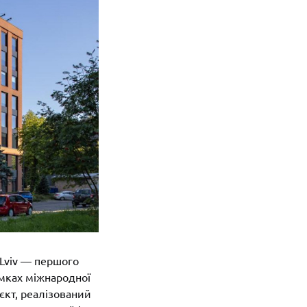
Lviv
— першого
амках міжнародної
оєкт, реалізований