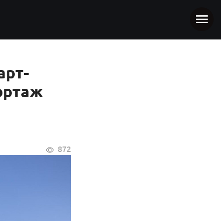
арт-
ортаж
872