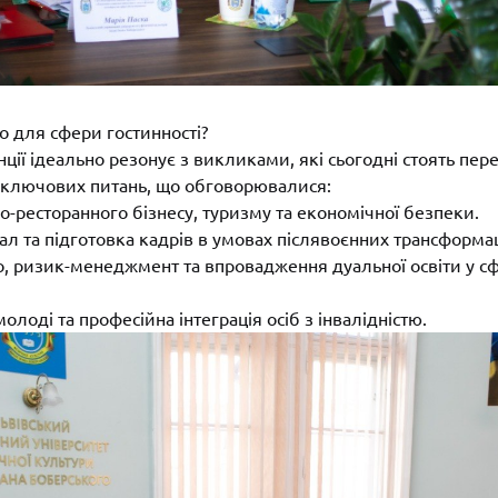
о для сфери гостинності?
ії ідеально резонує з викликами, які сьогодні стоять пере
д ключових питань, що обговорювалися:
о-ресторанного бізнесу, туризму та економічної безпеки.
ал та підготовка кадрів в умовах післявоєнних трансформац
о, ризик-менеджмент та впровадження дуальної освіти у сф
 молоді та професійна інтеграція осіб з інвалідністю.