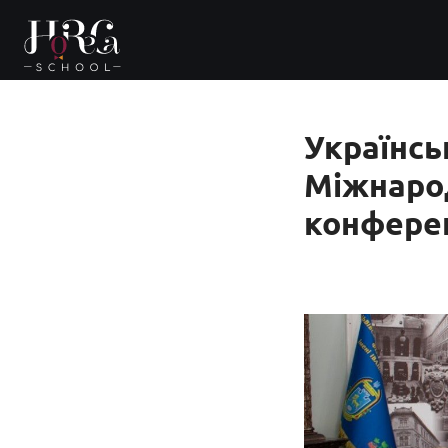
Українсь
Міжнарод
конферен