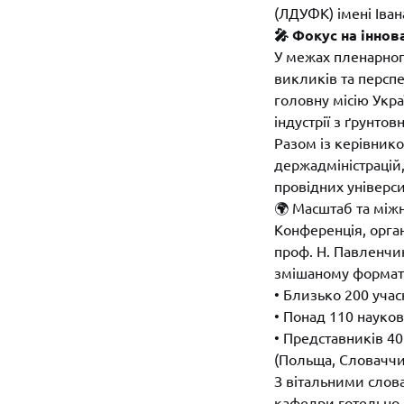
(ЛДУФК) імені Івана
🎤 Фокус на іннов
У межах пленарно
викликів та перспе
головну місію Укр
індустрії з ґрунт
Разом із керівник
держадміністрацій
провідних універси
🌍 Масштаб та між
Конференція, орга
проф. Н. Павленчи
змішаному формату
• Близько 200 учасн
• Понад 110 науко
• Представників 40
(Польща, Словаччина
З вітальними слов
кафедри готельно-