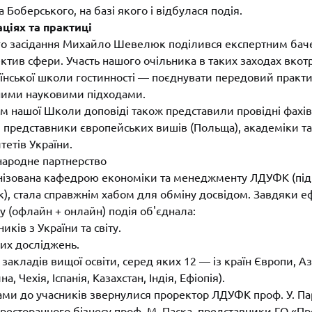
 Боберського, на базі якого і відбулася подія.
аціях та практиці
го засідання Михайло Шевелюк поділився експертним бач
ктив сфери. Участь нашого очільника в таких заходах вкот
аїнської школи гостинності — поєднувати передовий практ
овними науковими підходами.
ом нашої Школи доповіді також представили провідні фахів
, представники європейських вишів (Польща), академіки та
тетів України.
народне партнерство
нізована кафедрою економіки та менеджменту ЛДУФК (під
к), стала справжнім хабом для обміну досвідом. Завдяки 
 (офлайн + онлайн) подія об'єднала:
иків з України та світу.
вих досліджень.
 закладів вищої освіти, серед яких 12 — із країн Європи, Аз
, Чехія, Іспанія, Казахстан, Індія, Ефіопія).
ами до учасників звернулися проректор ЛДУФК проф. У. Па
ресторанного бізнесу проф. М. Паска, представники ГО «Пр