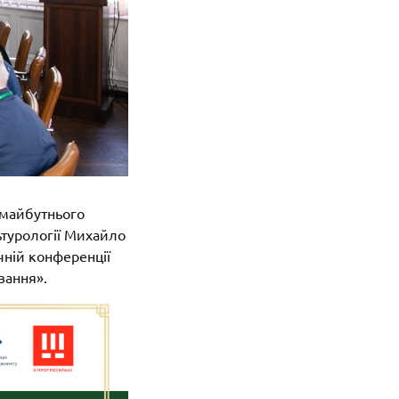
 майбутнього
ьтурології Михайло
чній конференції
вання».