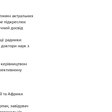
енням актуальних
ре підкреслює
ичний досвід
ці: радники
 доктори наук з
 керівництвом
ефективному
ії та Африки
рпан, завідувач
огресильні»,