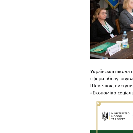
Українська школа 
сфери обслуговуван
Шевелюк, виступив
«Економіко-соціаль