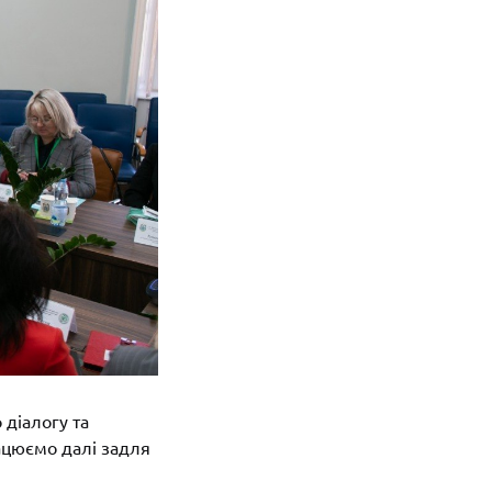
 діалогу та
ацюємо далі задля