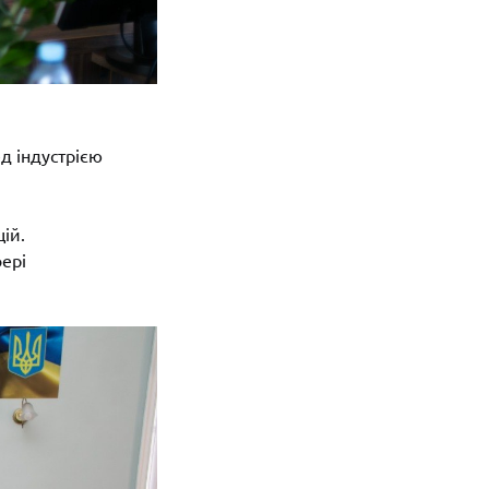
д індустрією
ій.
ері