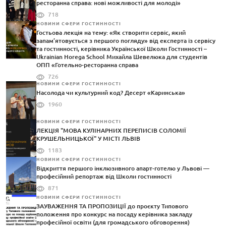
ресторанна справа: нові можливості для молоді»
718
НОВИНИ СФЕРИ ГОСТИННОСТІ
Гостьова лекція на тему: «Як створити сервіс, який
запам’ятовується з першого погляду» від експерта із сервісу
та гостинності, керівника Української Школи Гостинності –
Ukrainian Horega School Михайла Шевелюка для студентів
ОПП «Готельно-ресторанна справа
726
НОВИНИ СФЕРИ ГОСТИННОСТІ
Насолода чи культурний код? Десерт «Каринська»
1960
НОВИНИ СФЕРИ ГОСТИННОСТІ
ЛЕКЦІЯ "МОВА КУЛІНАРНИХ ПЕРЕПИСІВ СОЛОМІЇ
КРУШЕЛЬНИЦЬКОЇ" У МІСТІ ЛЬВІВ
1183
НОВИНИ СФЕРИ ГОСТИННОСТІ
Відкриття першого інклюзивного апарт-готелю у Львові —
професійний репортаж від Школи гостинності
871
НОВИНИ СФЕРИ ГОСТИННОСТІ
ЗАУВАЖЕННЯ ТА ПРОПОЗИЦІЇ до проєкту Типового
положення про конкурс на посаду керівника закладу
професійної освіти (для громадського обговорення)