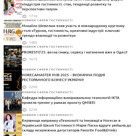
«Індустрія гостинності: стан, тенденції розвитку та
перспективи галузі»
1716
НОВИНИ СФЕРИ ГОСТИННОСТІ
Михайло Шевелюк взяв участь в міжнародному круглому
столі «Туризм, гостинність, креативні індустрії: ключові
тренди взаємодії та розвитку»
1485
НОВИНИ СФЕРИ ГОСТИННОСТІ
PRORESTO’25: весна смаку, сервісу і натхнення вже в Одесі!
1675
НОВИНИ СФЕРИ ГОСТИННОСТІ
HORECAMASTER HUB 2025 – ВИЗНАЧНА ПОДІЯ
РЕСТОРАННОГО БІЗНЕСУ УКРАЇНИ!
2200
НОВИНИ СФЕРИ ГОСТИННОСТІ
Кафедра інформаційно-вимірювальних технологій ІКТА
провела тренінг у рамках проєкту QMSEEI
2230
НОВИНИ СФЕРИ ГОСТИННОСТІ
Керівниця напрямку «Технології та Інновації в Horeca» в
Українській Школі Гостинності Марія Паска вдруге увійшла до
складу незалежних дегустаторів Favorite Food&Drinks