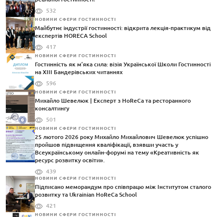
532
НОВИНИ СФЕРИ ГОСТИННОСТІ
Майбутнє індустрії гостинності: відкрита лекція-практикум від
експертів HORECA School
417
НОВИНИ СФЕРИ ГОСТИННОСТІ
Гостинність як м’яка сила: візія Української Школи Гостинності
на XIII Бандерівських читаннях
596
НОВИНИ СФЕРИ ГОСТИННОСТІ
Михайло Шевелюк | Експерт з HoReCa та ресторанного
консалтингу
501
НОВИНИ СФЕРИ ГОСТИННОСТІ
25 лютого 2026 року Михайло Михайлович Шевелюк успішно
пройшов підвищення кваліфікації, взявши участь у
Всеукраїнському онлайн-форумі на тему «Креативність як
ресурс розвитку освіти».
439
НОВИНИ СФЕРИ ГОСТИННОСТІ
Підписано меморандум про співпрацю між Інститутом сталого
розвитку та Ukrainian HoReCa School
421
НОВИНИ СФЕРИ ГОСТИННОСТІ