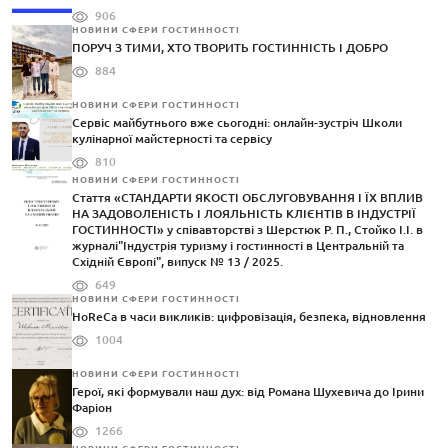
906
НОВИНИ СФЕРИ ГОСТИННОСТІ
ПОРУЧ З ТИМИ, ХТО ТВОРИТЬ ГОСТИННІСТЬ І ДОБРО
884
НОВИНИ СФЕРИ ГОСТИННОСТІ
Сервіс майбутнього вже сьогодні: онлайн-зустріч Школи
кулінарної майстерності та сервісу
810
НОВИНИ СФЕРИ ГОСТИННОСТІ
Стаття «СТАНДАРТИ ЯКОСТІ ОБСЛУГОВУВАННЯ І ЇХ ВПЛИВ
НА ЗАДОВОЛЕНІСТЬ І ЛОЯЛЬНІСТЬ КЛІЄНТІВ В ІНДУСТРІЇ
ГОСТИННОСТІ» у співавторстві з Шерстюк Р. П., Стойко І.І. в
журналі"Індустрія туризму і гостинності в Центральній та
Східній Європі", випуск № 13 / 2025.
649
НОВИНИ СФЕРИ ГОСТИННОСТІ
HoReCa в часи викликів: цифровізація, безпека, відновлення
1004
НОВИНИ СФЕРИ ГОСТИННОСТІ
Герої, які формували наш дух: від Романа Шухевича до Ірини
Фаріон
1266