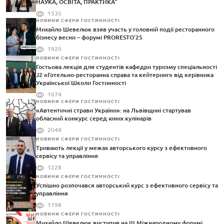
НАУКА, ОСВІТА, ПРАКТИКА"
1535
НОВИНИ СФЕРИ ГОСТИННОСТІ
Михайло Шевелюк взяв участь у головній події ресторанного
бізнесу весни – форумі PRORESTO’25
1920
НОВИНИ СФЕРИ ГОСТИННОСТІ
Гостьова лекція для студентів кафедри туризму спеціальності
J2 «Готельно-ресторанна справа та кейтеринг» від керівника
Української Школи Гостинності
1674
НОВИНИ СФЕРИ ГОСТИННОСТІ
«Автентичні страви України»: на Львівщині стартував
обласний конкурс серед юних кулінарів
2044
НОВИНИ СФЕРИ ГОСТИННОСТІ
Тривають лекції у межах авторського курсу з ефективного
сервісу та управління
1228
НОВИНИ СФЕРИ ГОСТИННОСТІ
Успішно розпочався авторський курс з ефективного сервісу та
управління
1198
НОВИНИ СФЕРИ ГОСТИННОСТІ
Михайло Шевелюк виступив на III Міжнародному форумі