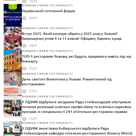
1672
НОВИНИ СФЕРИ ГОСТИННОСТІ
Український готельний форум
2691
НОВИНИ СФЕРИ ГОСТИННОСТІ
Вступ 2025. Який коледж обрати у 2025 році у Львові?
Запрошуємо учнів 9 та 11 класів! Офіціант, бармен, кухар
2821
НОВИНИ СФЕРИ ГОСТИННОСТІ
ТОП-5 ресторанів Львова, які будуть працювати навіть під час
блекауту
2522
НОВИНИ СФЕРИ ГОСТИННОСТІ
День святого Валентина у Львові. Романтичний гід
ресторанами
2793
НОВИНИ СФЕРИ ГОСТИННОСТІ
У ЛДУФК відбулося засідання Ради стейкхолдерів «Актуальні
питання реалізації освітньо-професійних та освітньо-наукових
програм зі спеціальності 241 «Готельно-ресторанна справа»
1547
НОВИНИ СФЕРИ ГОСТИННОСТІ
У ЛДУФК імені Івана Боберського відбулася Рада
стейкхолдерів кафедри готельно-ресторанного бізнесу (Фото)