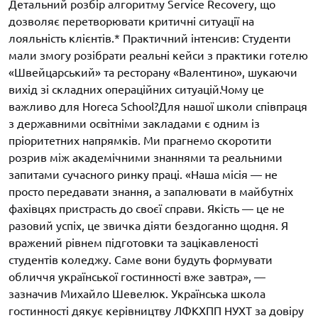
Детальний розбір алгоритму Service Recovery, що
дозволяє перетворювати критичні ситуації на
лояльність клієнтів.* Практичний інтенсив: Студенти
мали змогу розібрати реальні кейси з практики готелю
«Швейцарський» та ресторану «Валентино», шукаючи
вихід зі складних операційних ситуацій.Чому це
важливо для Horeca School?Для нашої школи співпраця
з державними освітніми закладами є одним із
пріоритетних напрямків. Ми прагнемо скоротити
розрив між академічними знаннями та реальними
запитами сучасного ринку праці. «Наша місія — не
просто передавати знання, а запалювати в майбутніх
фахівцях пристрасть до своєї справи. Якість — це не
разовий успіх, це звичка діяти бездоганно щодня. Я
вражений рівнем підготовки та зацікавленості
студентів коледжу. Саме вони будуть формувати
обличчя української гостинності вже завтра», —
зазначив Михайло Шевелюк. Українська школа
гостинності дякує керівництву ЛФКХПП НУХТ за довіру