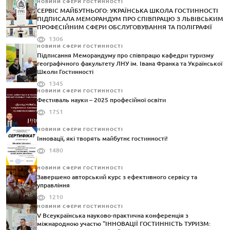
НОВИНИ СФЕРИ ГОСТИННОСТІ
СЕРВІС МАЙБУТНЬОГО: УКРАЇНСЬКА ШКОЛА ГОСТИННОСТІ
ПІДПИСАЛА МЕМОРАНДУМ ПРО СПІВПРАЦЮ З ЛЬВІВСЬКИМ
ПРОФЕСІЙНИМ СФЕРИ ОБСЛУГОВУВАННЯ ТА ПОЛІГРАФІЇ
1306
НОВИНИ СФЕРИ ГОСТИННОСТІ
Підписання Меморандуму про співпрацю кафедри туризму
географічного факультету ЛНУ ім. Івана Франка та Української
Школи Гостинності
1345
НОВИНИ СФЕРИ ГОСТИННОСТІ
Фестиваль науки – 2025 професійної освіти
1751
НОВИНИ СФЕРИ ГОСТИННОСТІ
Інновації, які творять майбутнє гостинності!
1480
НОВИНИ СФЕРИ ГОСТИННОСТІ
Завершено авторський курс з ефективного сервісу та
управління
1210
НОВИНИ СФЕРИ ГОСТИННОСТІ
V Всеукраїнська науково-практична конференція з
міжнародною участю "ІННОВАЦІЇ ГОСТИННІСТЬ ТУРИЗМ: