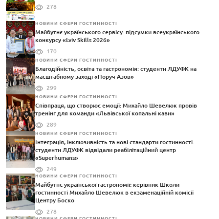
278
НОВИНИ СФЕРИ ГОСТИННОСТІ
Майбутнє українського сервісу: підсумки всеукраїнського
конкурсу «Lviv Skills 2026»
170
НОВИНИ СФЕРИ ГОСТИННОСТІ
Благодійність, освіта та гастрономія: студенти ЛДУФК на
масштабному заході «Поруч Азов»
299
НОВИНИ СФЕРИ ГОСТИННОСТІ
Співпраця, що створює емоції: Михайло Шевелюк провів
тренінг для команди «Львівської копальні кави»
289
НОВИНИ СФЕРИ ГОСТИННОСТІ
Інтеграція, інклюзивність та нові стандарти гостинності:
студенти ЛДУФК відвідали реабілітаційний центр
«Superhumans»
249
НОВИНИ СФЕРИ ГОСТИННОСТІ
Майбутнє української гастрономії: керівник Школи
гостинності Михайло Шевелюк в екзаменаційній комісії
Центру Боско
278
НОВИНИ СФЕРИ ГОСТИННОСТІ