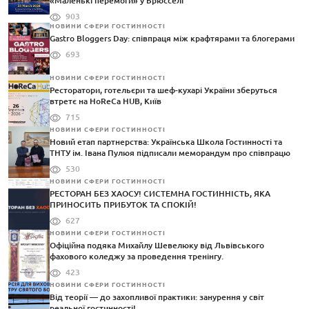
«Маленькі перемоги» у Брюсселі
903
НОВИНИ СФЕРИ ГОСТИННОСТІ
Gastro Bloggers Day: співпраця між крафтярами та блогерами
693
НОВИНИ СФЕРИ ГОСТИННОСТІ
Ресторатори, готельєри та шеф-кухарі України зберуться
втретє на HoReCa HUB, Київ
715
НОВИНИ СФЕРИ ГОСТИННОСТІ
Новий етап партнерства: Українська Школа Гостинності та
ТНТУ ім. Івана Пулюя підписали меморандум про співпрацю
530
НОВИНИ СФЕРИ ГОСТИННОСТІ
РЕСТОРАН БЕЗ ХАОСУ! СИСТЕМНА ГОСТИННІСТЬ, ЯКА
ПРИНОСИТЬ ПРИБУТОК ТА СПОКІЙ!
627
НОВИНИ СФЕРИ ГОСТИННОСТІ
Офіційна подяка Михайлу Шевелюку від Львівського
фахового коледжу за проведення тренінгу.
423
НОВИНИ СФЕРИ ГОСТИННОСТІ
Від теорії — до захопливої практики: занурення у світ
реальної гостинності!