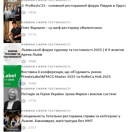
НОВИНИ СФЕРИ ГОСТИННОСТІ
⚓️ ProResto’25 - головний ресторанний форум Півдня в Одесі
1436
НОВИНИ СФЕРИ ГОСТИННОСТІ
Олег Ящишин – су-шеф ресторану «Валентино»
1115
НОВИНИ СФЕРИ ГОСТИННОСТІ
Львівський форум туризму та гостинності 2025 | 8-9 жовтня
Арена Львів
1888
НОВИНИ СФЕРИ ГОСТИННОСТІ
Виставка й конференція, що об’єднають ринок:
PrivateLabel&FMCG Master 2025 та HoReCa Hub 2025
1089
НОВИНИ СФЕРИ ГОСТИННОСТІ
Петиція за Героя України: Ірина Фаріон і виклик системі
1770
НОВИНИ СФЕРИ ГОСТИННОСТІ
Спеціальність Готельно-ресторанна справа та кейтеринг у
Львові. Бакалаврат, магістратура без НМТ
2157