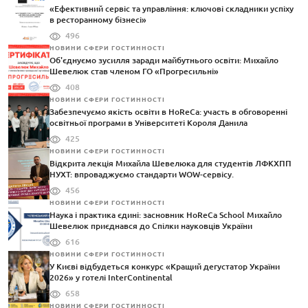
«Ефективний сервіс та управління: ключові складники успіху
в ресторанному бізнесі»
496
НОВИНИ СФЕРИ ГОСТИННОСТІ
Об'єднуємо зусилля заради майбутнього освіти: Михайло
Шевелюк став членом ГО «Прогресильні»
408
НОВИНИ СФЕРИ ГОСТИННОСТІ
Забезпечуємо якість освіти в HoReCa: участь в обговоренні
освітньої програми в Університеті Короля Данила
425
НОВИНИ СФЕРИ ГОСТИННОСТІ
Відкрита лекція Михайла Шевелюка для студентів ЛФКХПП
НУХТ: впроваджуємо стандарти WOW-сервісу.
456
НОВИНИ СФЕРИ ГОСТИННОСТІ
Наука і практика єдині: засновник HoReCa School Михайло
Шевелюк приєднався до Спілки науковців України
616
НОВИНИ СФЕРИ ГОСТИННОСТІ
У Києві відбудеться конкурс «Кращий дегустатор України
2026» у готелі InterContinental
658
НОВИНИ СФЕРИ ГОСТИННОСТІ