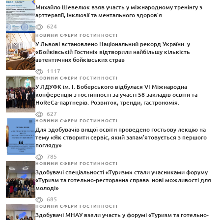
Михайло Шевелюк взяв участь у міжнародному тренінгу з
арттерапії, інклюзії та ментального здоров’я
624
НОВИНИ СФЕРИ ГОСТИННОСТІ
У Львові встановлено Національний рекорд України: у
«Бойківській Гостині» відтворили найбільшу кількість
автентичних бойківських страв
1117
НОВИНИ СФЕРИ ГОСТИННОСТІ
У ЛДУФК ім. І. Боберського відбулася VI Міжнародна
конференція з гостинності за участі 58 закладів освіти та
HoReCa-партнерів. Розвиток, тренди, гастрономія.
627
НОВИНИ СФЕРИ ГОСТИННОСТІ
Для здобувачів вищої освіти проведено гостьову лекцію на
тему «Як створити сервіс, який запам’ятовується з першого
погляду»
785
НОВИНИ СФЕРИ ГОСТИННОСТІ
Здобувачі спеціальності «Туризм» стали учасниками форуму
«Туризм та готельно-ресторанна справа: нові можливості для
молоді»
685
НОВИНИ СФЕРИ ГОСТИННОСТІ
Здобувачі МНАУ взяли участь у форумі «Туризм та готельно-