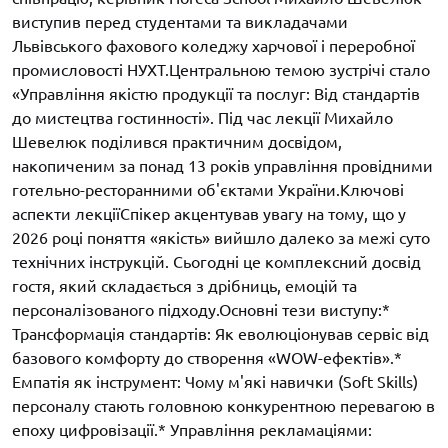
виступив перед студентами та викладачами
Львівського фахового коледжу харчової і переробної
промисловості НУХТ.Центральною темою зустрічі стало
«Управління якістю продукції та послуг: Від стандартів
до мистецтва гостинності». Під час лекції Михайло
Шевелюк поділився практичним досвідом,
накопиченим за понад 13 років управління провідними
готельно-ресторанними об'єктами України.Ключові
аспекти лекціїСпікер акцентував увагу на тому, що у
2026 році поняття «якість» вийшло далеко за межі суто
технічних інструкцій. Сьогодні це комплексний досвід
гостя, який складається з дрібниць, емоцій та
персоналізованого підходу.Основні тези виступу:*
Трансформація стандартів: Як еволюціонував сервіс від
базового комфорту до створення «WOW-ефектів».*
Емпатія як інструмент: Чому м'які навички (Soft Skills)
персоналу стають головною конкурентною перевагою в
епоху цифровізації.* Управління рекламаціями: