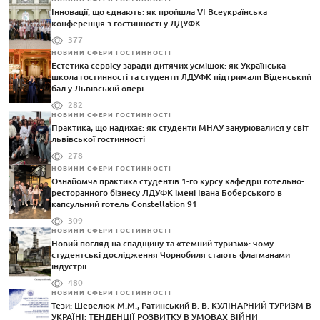
Інновації, що єднають: як пройшла VI Всеукраїнська
конференція з гостинності у ЛДУФК
377
НОВИНИ СФЕРИ ГОСТИННОСТІ
Естетика сервісу заради дитячих усмішок: як Українська
школа гостинності та студенти ЛДУФК підтримали Віденський
бал у Львівській опері
282
НОВИНИ СФЕРИ ГОСТИННОСТІ
Практика, що надихає: як студенти МНАУ занурювалися у світ
львівської гостинності
278
НОВИНИ СФЕРИ ГОСТИННОСТІ
Ознайомча практика студентів 1-го курсу кафедри готельно-
ресторанного бізнесу ЛДУФК імені Івана Боберського в
капсульний готель Constellation 91
309
НОВИНИ СФЕРИ ГОСТИННОСТІ
Новий погляд на спадщину та «темний туризм»: чому
студентські дослідження Чорнобиля стають флагманами
індустрії
480
НОВИНИ СФЕРИ ГОСТИННОСТІ
Тези: Шевелюк М.М., Ратинський В. В. КУЛІНАРНИЙ ТУРИЗМ В
УКРАЇНІ: ТЕНДЕНЦІЇ РОЗВИТКУ В УМОВАХ ВІЙНИ