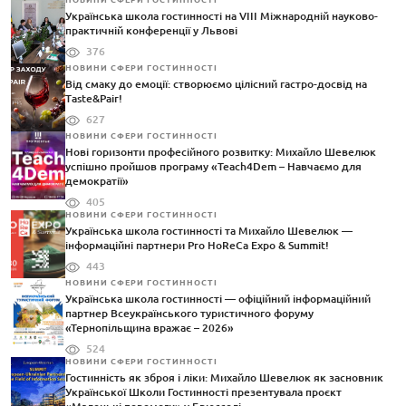
НОВИНИ СФЕРИ ГОСТИННОСТІ
Українська школа гостинності на VIII Міжнародній науково-
практичній конференції у Львові
376
НОВИНИ СФЕРИ ГОСТИННОСТІ
Від смаку до емоції: створюємо цілісний гастро-досвід на
Taste&Pair!
627
НОВИНИ СФЕРИ ГОСТИННОСТІ
Нові горизонти професійного розвитку: Михайло Шевелюк
успішно пройшов програму «Teach4Dem – Навчаємо для
демократії»
405
НОВИНИ СФЕРИ ГОСТИННОСТІ
Українська школа гостинності та Михайло Шевелюк —
інформаційні партнери Pro HoReCa Expo & Summit!
443
НОВИНИ СФЕРИ ГОСТИННОСТІ
Українська школа гостинності — офіційний інформаційний
партнер Всеукраїнського туристичного форуму
«Тернопільщина вражає – 2026»
524
НОВИНИ СФЕРИ ГОСТИННОСТІ
Гостинність як зброя і ліки: Михайло Шевелюк як засновник
Української Школи Гостинності презентувала проєкт