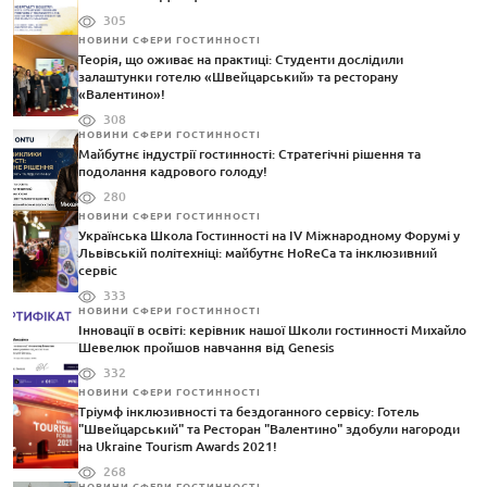
305
НОВИНИ СФЕРИ ГОСТИННОСТІ
Теорія, що оживає на практиці: Студенти дослідили
залаштунки готелю «Швейцарський» та ресторану
«Валентино»!
308
НОВИНИ СФЕРИ ГОСТИННОСТІ
Майбутнє індустрії гостинності: Стратегічні рішення та
подолання кадрового голоду!
280
НОВИНИ СФЕРИ ГОСТИННОСТІ
Українська Школа Гостинності на IV Міжнародному Форумі у
Львівській політехніці: майбутнє HoReCa та інклюзивний
сервіс
333
НОВИНИ СФЕРИ ГОСТИННОСТІ
Інновації в освіті: керівник нашої Школи гостинності Михайло
Шевелюк пройшов навчання від Genesis
332
НОВИНИ СФЕРИ ГОСТИННОСТІ
Тріумф інклюзивності та бездоганного сервісу: Готель
"Швейцарський" та Ресторан "Валентино" здобули нагороди
на Ukraine Tourism Awards 2021!
268