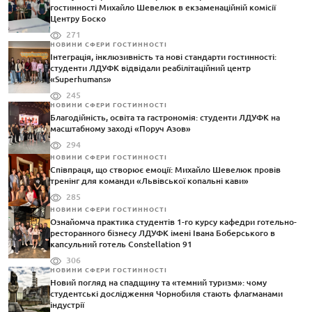
гостинності Михайло Шевелюк в екзаменаційній комісії
Центру Боско
271
НОВИНИ СФЕРИ ГОСТИННОСТІ
Інтеграція, інклюзивність та нові стандарти гостинності:
студенти ЛДУФК відвідали реабілітаційний центр
«Superhumans»
245
НОВИНИ СФЕРИ ГОСТИННОСТІ
Благодійність, освіта та гастрономія: студенти ЛДУФК на
масштабному заході «Поруч Азов»
294
НОВИНИ СФЕРИ ГОСТИННОСТІ
Співпраця, що створює емоції: Михайло Шевелюк провів
тренінг для команди «Львівської копальні кави»
285
НОВИНИ СФЕРИ ГОСТИННОСТІ
Ознайомча практика студентів 1-го курсу кафедри готельно-
ресторанного бізнесу ЛДУФК імені Івана Боберського в
капсульний готель Constellation 91
306
НОВИНИ СФЕРИ ГОСТИННОСТІ
Новий погляд на спадщину та «темний туризм»: чому
студентські дослідження Чорнобиля стають флагманами
індустрії