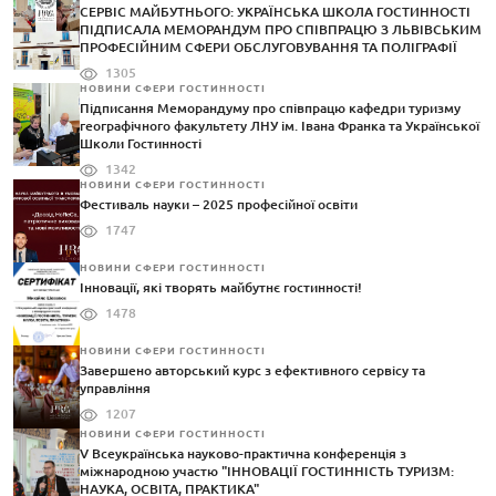
СЕРВІС МАЙБУТНЬОГО: УКРАЇНСЬКА ШКОЛА ГОСТИННОСТІ
ПІДПИСАЛА МЕМОРАНДУМ ПРО СПІВПРАЦЮ З ЛЬВІВСЬКИМ
ПРОФЕСІЙНИМ СФЕРИ ОБСЛУГОВУВАННЯ ТА ПОЛІГРАФІЇ
1305
НОВИНИ СФЕРИ ГОСТИННОСТІ
Підписання Меморандуму про співпрацю кафедри туризму
географічного факультету ЛНУ ім. Івана Франка та Української
Школи Гостинності
1342
НОВИНИ СФЕРИ ГОСТИННОСТІ
Фестиваль науки – 2025 професійної освіти
1747
НОВИНИ СФЕРИ ГОСТИННОСТІ
Інновації, які творять майбутнє гостинності!
1478
НОВИНИ СФЕРИ ГОСТИННОСТІ
Завершено авторський курс з ефективного сервісу та
управління
1207
НОВИНИ СФЕРИ ГОСТИННОСТІ
V Всеукраїнська науково-практична конференція з
міжнародною участю "ІННОВАЦІЇ ГОСТИННІСТЬ ТУРИЗМ:
НАУКА, ОСВІТА, ПРАКТИКА"