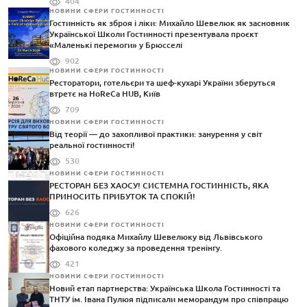
404
НОВИНИ СФЕРИ ГОСТИННОСТІ
Гостинність як зброя і ліки: Михайло Шевелюк як засновник
Української Школи Гостинності презентувала проєкт
«Маленькі перемоги» у Брюсселі
902
НОВИНИ СФЕРИ ГОСТИННОСТІ
Ресторатори, готельєри та шеф-кухарі України зберуться
втретє на HoReCa HUB, Київ
709
НОВИНИ СФЕРИ ГОСТИННОСТІ
Від теорії — до захопливої практики: занурення у світ
реальної гостинності!
530
НОВИНИ СФЕРИ ГОСТИННОСТІ
РЕСТОРАН БЕЗ ХАОСУ! СИСТЕМНА ГОСТИННІСТЬ, ЯКА
ПРИНОСИТЬ ПРИБУТОК ТА СПОКІЙ!
626
НОВИНИ СФЕРИ ГОСТИННОСТІ
Офіційна подяка Михайлу Шевелюку від Львівського
фахового коледжу за проведення тренінгу.
421
НОВИНИ СФЕРИ ГОСТИННОСТІ
Новий етап партнерства: Українська Школа Гостинності та
ТНТУ ім. Івана Пулюя підписали меморандум про співпрацю