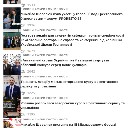
1533
НОВИНИ СФЕРИ ГОСТИННОСТІ
Михайло Шевелюк взяв участь у головній події ресторанного
бізнесу весни – форумі PRORESTO’25
1916
НОВИНИ СФЕРИ ГОСТИННОСТІ
Гостьова лекція для студентів кафедри туризму спеціальності
J2 «Готельно-ресторанна справа та кейтеринг» від керівника
Української Школи Гостинності
1671
НОВИНИ СФЕРИ ГОСТИННОСТІ
«Автентичні страви України»: на Львівщині стартував
обласний конкурс серед юних кулінарів
2042
НОВИНИ СФЕРИ ГОСТИННОСТІ
Тривають лекції у межах авторського курсу з ефективного
сервісу та управління
1225
НОВИНИ СФЕРИ ГОСТИННОСТІ
Успішно розпочався авторський курс з ефективного сервісу та
управління
1195
НОВИНИ СФЕРИ ГОСТИННОСТІ
Михайло Шевелюк виступив на III Міжнародному форумі