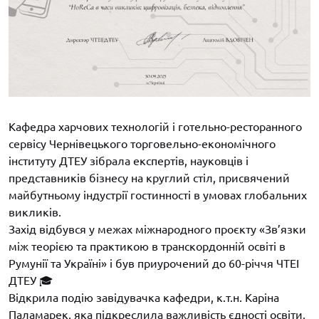
Кафедра харчових технологій і готельно-ресторанного
сервісу Чернівецького торговельно-економічного
інституту ДТЕУ зібрала експертів, науковців і
представників бізнесу на круглий стіл, присвячений
майбутньому індустрії гостинності в умовах глобальних
викликів.
Захід відбувся у межах міжнародного проєкту «Зв’язки
між теорією та практикою в транскордонній освіті в
Румунії та Україні» і був приурочений до 60-річчя ЧТЕІ
ДТЕУ 🎓
Відкрила подію завідувачка кафедри, к.т.н. Каріна
Паламарек, яка підкреслила важливість єдності освіти,