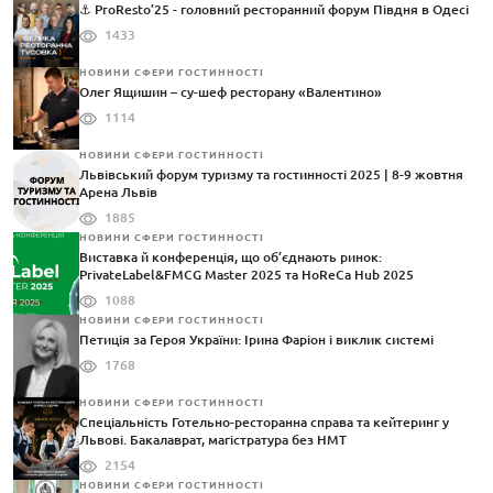
⚓️ ProResto’25 - головний ресторанний форум Півдня в Одесі
1433
НОВИНИ СФЕРИ ГОСТИННОСТІ
Олег Ящишин – су-шеф ресторану «Валентино»
1114
НОВИНИ СФЕРИ ГОСТИННОСТІ
Львівський форум туризму та гостинності 2025 | 8-9 жовтня
Арена Львів
1885
НОВИНИ СФЕРИ ГОСТИННОСТІ
Виставка й конференція, що об’єднають ринок:
PrivateLabel&FMCG Master 2025 та HoReCa Hub 2025
1088
НОВИНИ СФЕРИ ГОСТИННОСТІ
Петиція за Героя України: Ірина Фаріон і виклик системі
1768
НОВИНИ СФЕРИ ГОСТИННОСТІ
Спеціальність Готельно-ресторанна справа та кейтеринг у
Львові. Бакалаврат, магістратура без НМТ
2154
НОВИНИ СФЕРИ ГОСТИННОСТІ