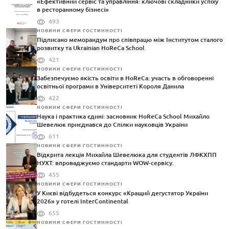
«Ефективний сервіс та управління: ключові складники успіху
в ресторанному бізнесі»
493
НОВИНИ СФЕРИ ГОСТИННОСТІ
Підписано меморандум про співпрацю між Інститутом сталого
розвитку та Ukrainian HoReCa School
421
НОВИНИ СФЕРИ ГОСТИННОСТІ
Забезпечуємо якість освіти в HoReCa: участь в обговоренні
освітньої програми в Університеті Короля Данила
422
НОВИНИ СФЕРИ ГОСТИННОСТІ
Наука і практика єдині: засновник HoReCa School Михайло
Шевелюк приєднався до Спілки науковців України
611
НОВИНИ СФЕРИ ГОСТИННОСТІ
Відкрита лекція Михайла Шевелюка для студентів ЛФКХПП
НУХТ: впроваджуємо стандарти WOW-сервісу.
455
НОВИНИ СФЕРИ ГОСТИННОСТІ
У Києві відбудеться конкурс «Кращий дегустатор України
2026» у готелі InterContinental
655
НОВИНИ СФЕРИ ГОСТИННОСТІ