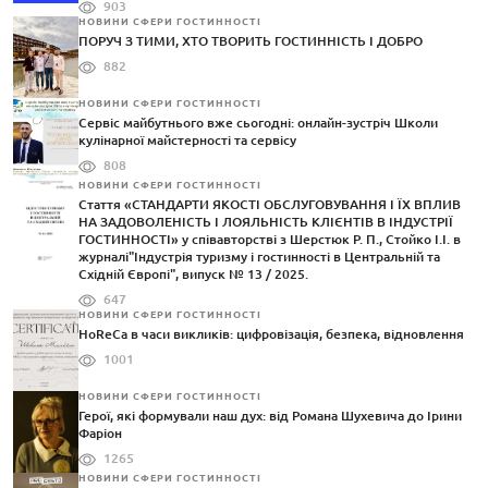
903
НОВИНИ СФЕРИ ГОСТИННОСТІ
ПОРУЧ З ТИМИ, ХТО ТВОРИТЬ ГОСТИННІСТЬ І ДОБРО
882
НОВИНИ СФЕРИ ГОСТИННОСТІ
Сервіс майбутнього вже сьогодні: онлайн-зустріч Школи
кулінарної майстерності та сервісу
808
НОВИНИ СФЕРИ ГОСТИННОСТІ
Стаття «СТАНДАРТИ ЯКОСТІ ОБСЛУГОВУВАННЯ І ЇХ ВПЛИВ
НА ЗАДОВОЛЕНІСТЬ І ЛОЯЛЬНІСТЬ КЛІЄНТІВ В ІНДУСТРІЇ
ГОСТИННОСТІ» у співавторстві з Шерстюк Р. П., Стойко І.І. в
журналі"Індустрія туризму і гостинності в Центральній та
Східній Європі", випуск № 13 / 2025.
647
НОВИНИ СФЕРИ ГОСТИННОСТІ
HoReCa в часи викликів: цифровізація, безпека, відновлення
1001
НОВИНИ СФЕРИ ГОСТИННОСТІ
Герої, які формували наш дух: від Романа Шухевича до Ірини
Фаріон
1265
НОВИНИ СФЕРИ ГОСТИННОСТІ