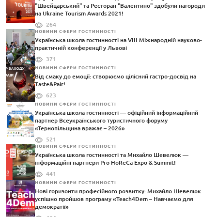
"Швейцарський" та Ресторан "Валентино" здобули нагороди
на Ukraine Tourism Awards 2021!
264
НОВИНИ СФЕРИ ГОСТИННОСТІ
Українська школа гостинності на VIII Міжнародній науково-
практичній конференції у Львові
371
НОВИНИ СФЕРИ ГОСТИННОСТІ
Від смаку до емоції: створюємо цілісний гастро-досвід на
Taste&Pair!
623
НОВИНИ СФЕРИ ГОСТИННОСТІ
Українська школа гостинності — офіційний інформаційний
партнер Всеукраїнського туристичного форуму
«Тернопільщина вражає – 2026»
521
НОВИНИ СФЕРИ ГОСТИННОСТІ
Українська школа гостинності та Михайло Шевелюк —
інформаційні партнери Pro HoReCa Expo & Summit!
441
НОВИНИ СФЕРИ ГОСТИННОСТІ
Нові горизонти професійного розвитку: Михайло Шевелюк
успішно пройшов програму «Teach4Dem – Навчаємо для
демократії»