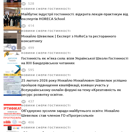
528
НОВИНИ СФЕРИ ГОСТИННОСТІ
Майбутнє індустрії гостинності: відкрита лекція-практикум від
експертів HORECA School
414
НОВИНИ СФЕРИ ГОСТИННОСТІ
Михайло Шевелюк | Експерт з HoReCa та ресторанного
консалтингу
499
НОВИНИ СФЕРИ ГОСТИННОСТІ
Гостинність як м’яка сила: візія Української Школи Гостинності
на XIII Бандерівських читаннях
595
НОВИНИ СФЕРИ ГОСТИННОСТІ
25 лютого 2026 року Михайло Михайлович Шевелюк успішно
пройшов підвищення кваліфікації, взявши участь у
Всеукраїнському онлайн-форумі на тему «Креативність як
ресурс розвитку освіти».
437
НОВИНИ СФЕРИ ГОСТИННОСТІ
Об'єднуємо зусилля заради майбутнього освіти: Михайло
Шевелюк став членом ГО «Прогресильні»
406
НОВИНИ СФЕРИ ГОСТИННОСТІ