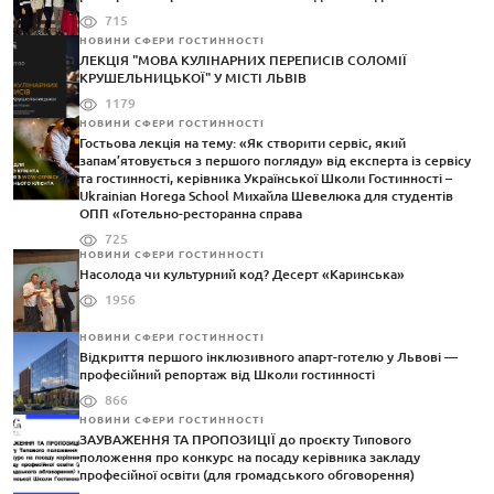
715
НОВИНИ СФЕРИ ГОСТИННОСТІ
ЛЕКЦІЯ "МОВА КУЛІНАРНИХ ПЕРЕПИСІВ СОЛОМІЇ
КРУШЕЛЬНИЦЬКОЇ" У МІСТІ ЛЬВІВ
1179
НОВИНИ СФЕРИ ГОСТИННОСТІ
Гостьова лекція на тему: «Як створити сервіс, який
запам’ятовується з першого погляду» від експерта із сервісу
та гостинності, керівника Української Школи Гостинності –
Ukrainian Horega School Михайла Шевелюка для студентів
ОПП «Готельно-ресторанна справа
725
НОВИНИ СФЕРИ ГОСТИННОСТІ
Насолода чи культурний код? Десерт «Каринська»
1956
НОВИНИ СФЕРИ ГОСТИННОСТІ
Відкриття першого інклюзивного апарт-готелю у Львові —
професійний репортаж від Школи гостинності
866
НОВИНИ СФЕРИ ГОСТИННОСТІ
ЗАУВАЖЕННЯ ТА ПРОПОЗИЦІЇ до проєкту Типового
положення про конкурс на посаду керівника закладу
професійної освіти (для громадського обговорення)