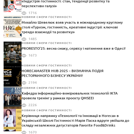
«Індустрія гостинності: стан, тенденції розвитку та
перспективи галузі»
1716
НОВИНИ СФЕРИ ГОСТИННОСТІ
Михайло Шевелюк взяв участь в міжнародному круглому
столі «Туризм, гостинність, креативні індустрії: ключові
тренди взаємодії та розвитку»
1485
НОВИНИ СФЕРИ ГОСТИННОСТІ
PRORESTO’25: весна смаку, сервісу і натхнення вже в Одесі!
1673
НОВИНИ СФЕРИ ГОСТИННОСТІ
HORECAMASTER HUB 2025 – ВИЗНАЧНА ПОДІЯ
РЕСТОРАННОГО БІЗНЕСУ УКРАЇНИ!
2194
НОВИНИ СФЕРИ ГОСТИННОСТІ
Кафедра інформаційно-вимірювальних технологій ІКТА
провела тренінг у рамках проєкту QMSEEI
2226
НОВИНИ СФЕРИ ГОСТИННОСТІ
Керівниця напрямку «Технології та Інновації в Horeca» в
Українській Школі Гостинності Марія Паска вдруге увійшла до
складу незалежних дегустаторів Favorite Food&Drinks
1670