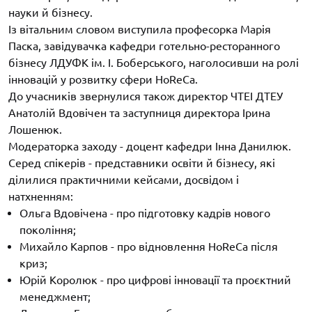
науки й бізнесу.
Із вітальним словом виступила професорка Марія
Паска, завідувачка кафедри готельно-ресторанного
бізнесу ЛДУФК ім. І. Боберського, наголосивши на ролі
інновацій у розвитку сфери HoReCa.
До учасників звернулися також директор ЧТЕІ ДТЕУ
Анатолій Вдовічен та заступниця директора Ірина
Лошенюк.
Модераторка заходу - доцент кафедри Інна Данилюк.
Серед спікерів - представники освіти й бізнесу, які
ділилися практичними кейсами, досвідом і
натхненням:
Ольга Вдовічена - про підготовку кадрів нового
покоління;
Михайло Карпов - про відновлення HoReCa після
криз;
Юрій Королюк - про цифрові інновації та проєктний
менеджмент;