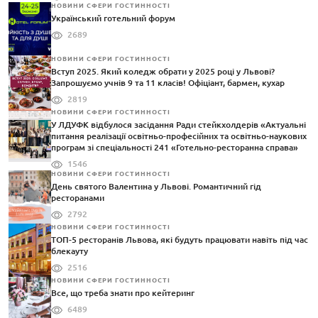
НОВИНИ СФЕРИ ГОСТИННОСТІ
Український готельний форум
2689
НОВИНИ СФЕРИ ГОСТИННОСТІ
Вступ 2025. Який коледж обрати у 2025 році у Львові?
Запрошуємо учнів 9 та 11 класів! Офіціант, бармен, кухар
2819
НОВИНИ СФЕРИ ГОСТИННОСТІ
У ЛДУФК відбулося засідання Ради стейкхолдерів «Актуальні
питання реалізації освітньо-професійних та освітньо-наукових
програм зі спеціальності 241 «Готельно-ресторанна справа»
1546
НОВИНИ СФЕРИ ГОСТИННОСТІ
День святого Валентина у Львові. Романтичний гід
ресторанами
2792
НОВИНИ СФЕРИ ГОСТИННОСТІ
ТОП-5 ресторанів Львова, які будуть працювати навіть під час
блекауту
2516
НОВИНИ СФЕРИ ГОСТИННОСТІ
Все, що треба знати про кейтеринг
6489