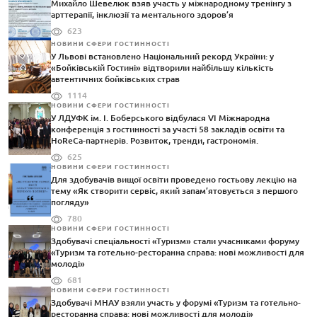
Михайло Шевелюк взяв участь у міжнародному тренінгу з
арттерапії, інклюзії та ментального здоров’я
623
НОВИНИ СФЕРИ ГОСТИННОСТІ
У Львові встановлено Національний рекорд України: у
«Бойківській Гостині» відтворили найбільшу кількість
автентичних бойківських страв
1114
НОВИНИ СФЕРИ ГОСТИННОСТІ
У ЛДУФК ім. І. Боберського відбулася VI Міжнародна
конференція з гостинності за участі 58 закладів освіти та
HoReCa-партнерів. Розвиток, тренди, гастрономія.
625
НОВИНИ СФЕРИ ГОСТИННОСТІ
Для здобувачів вищої освіти проведено гостьову лекцію на
тему «Як створити сервіс, який запам’ятовується з першого
погляду»
780
НОВИНИ СФЕРИ ГОСТИННОСТІ
Здобувачі спеціальності «Туризм» стали учасниками форуму
«Туризм та готельно-ресторанна справа: нові можливості для
молоді»
681
НОВИНИ СФЕРИ ГОСТИННОСТІ
Здобувачі МНАУ взяли участь у форумі «Туризм та готельно-
ресторанна справа: нові можливості для молоді»