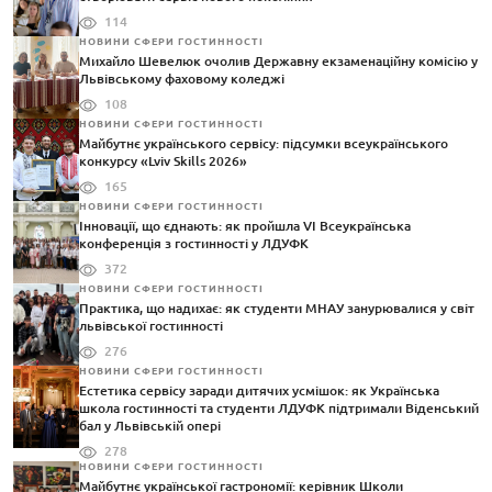
114
НОВИНИ СФЕРИ ГОСТИННОСТІ
Михайло Шевелюк очолив Державну екзаменаційну комісію у
Львівському фаховому коледжі
108
НОВИНИ СФЕРИ ГОСТИННОСТІ
Майбутнє українського сервісу: підсумки всеукраїнського
конкурсу «Lviv Skills 2026»
165
НОВИНИ СФЕРИ ГОСТИННОСТІ
Інновації, що єднають: як пройшла VI Всеукраїнська
конференція з гостинності у ЛДУФК
372
НОВИНИ СФЕРИ ГОСТИННОСТІ
Практика, що надихає: як студенти МНАУ занурювалися у світ
львівської гостинності
276
НОВИНИ СФЕРИ ГОСТИННОСТІ
Естетика сервісу заради дитячих усмішок: як Українська
школа гостинності та студенти ЛДУФК підтримали Віденський
бал у Львівській опері
278
НОВИНИ СФЕРИ ГОСТИННОСТІ
Майбутнє української гастрономії: керівник Школи