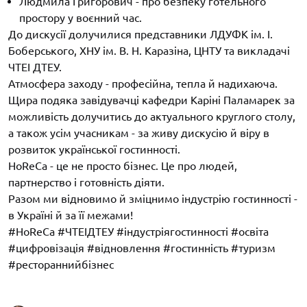
Людмила Григорович - про безпеку готельного
простору у воєнний час.
До дискусії долучилися представники ЛДУФК ім. І.
Боберського, ХНУ ім. В. Н. Каразіна, ЦНТУ та викладачі
ЧТЕІ ДТЕУ.
Атмосфера заходу - професійна, тепла й надихаюча.
Щира подяка завідувачці кафедри Каріні Паламарек за
можливість долучитись до актуального круглого столу,
а також усім учасникам - за живу дискусію й віру в
розвиток української гостинності.
HoReCa - це не просто бізнес. Це про людей,
партнерство і готовність діяти.
Разом ми відновимо й зміцнимо індустрію гостинності -
в Україні й за її межами!
#HoReCa #ЧТЕІДТЕУ #індустріягостинності #освіта
#цифровізація #відновлення #гостинність #туризм
#рестораннийбізнес