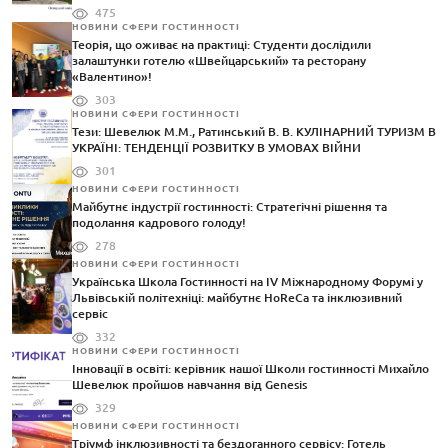
475
НОВИНИ СФЕРИ ГОСТИННОСТІ
Теорія, що оживає на практиці: Студенти дослідили
залаштунки готелю «Швейцарський» та ресторану
«Валентино»!
303
НОВИНИ СФЕРИ ГОСТИННОСТІ
Тези: Шевелюк М.М., Ратинський В. В. КУЛІНАРНИЙ ТУРИЗМ В
УКРАЇНІ: ТЕНДЕНЦІЇ РОЗВИТКУ В УМОВАХ ВІЙНИ
301
НОВИНИ СФЕРИ ГОСТИННОСТІ
Майбутнє індустрії гостинності: Стратегічні рішення та
подолання кадрового голоду!
278
НОВИНИ СФЕРИ ГОСТИННОСТІ
Українська Школа Гостинності на IV Міжнародному Форумі у
Львівській політехніці: майбутнє HoReCa та інклюзивний
сервіс
332
НОВИНИ СФЕРИ ГОСТИННОСТІ
Інновації в освіті: керівник нашої Школи гостинності Михайло
Шевелюк пройшов навчання від Genesis
329
НОВИНИ СФЕРИ ГОСТИННОСТІ
Тріумф інклюзивності та бездоганного сервісу: Готель