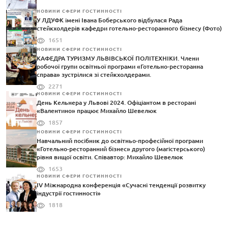
НОВИНИ СФЕРИ ГОСТИННОСТІ
У ЛДУФК імені Івана Боберського відбулася Рада
стейкхолдерів кафедри готельно-ресторанного бізнесу (Фото)
1651
НОВИНИ СФЕРИ ГОСТИННОСТІ
КАФЕДРА ТУРИЗМУ ЛЬВІВСЬКОЇ ПОЛІТЕХНІКИ. Члени
робочої групи освітньої програми «Готельно-ресторанна
справа» зустрілися зі стейкхолдерами.
2271
НОВИНИ СФЕРИ ГОСТИННОСТІ
День Кельнера у Львові 2024. Офіціантом в ресторані
«Валентино» працює Михайло Шевелюк
1857
НОВИНИ СФЕРИ ГОСТИННОСТІ
Навчальний посібник до освітньо-професійної програми
«Готельно-ресторанний бізнес» другого (магістерського)
рівня вищої освіти. Співавтор: Михайло Шевелюк
1653
НОВИНИ СФЕРИ ГОСТИННОСТІ
IV Міжнародна конференція «Сучасні тенденції розвитку
індустрії гостинності»
1818