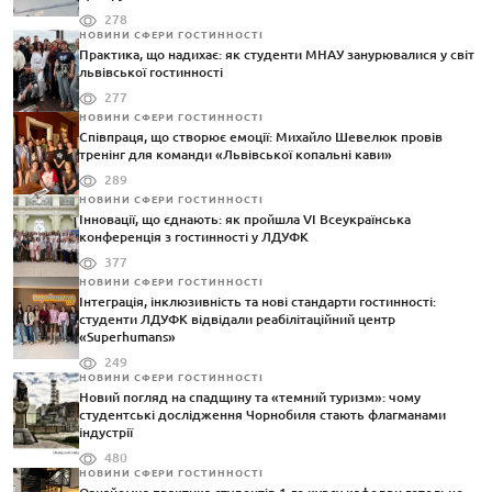
278
НОВИНИ СФЕРИ ГОСТИННОСТІ
Практика, що надихає: як студенти МНАУ занурювалися у світ
львівської гостинності
277
НОВИНИ СФЕРИ ГОСТИННОСТІ
Співпраця, що створює емоції: Михайло Шевелюк провів
тренінг для команди «Львівської копальні кави»
289
НОВИНИ СФЕРИ ГОСТИННОСТІ
Інновації, що єднають: як пройшла VI Всеукраїнська
конференція з гостинності у ЛДУФК
377
НОВИНИ СФЕРИ ГОСТИННОСТІ
Інтеграція, інклюзивність та нові стандарти гостинності:
студенти ЛДУФК відвідали реабілітаційний центр
«Superhumans»
249
НОВИНИ СФЕРИ ГОСТИННОСТІ
Новий погляд на спадщину та «темний туризм»: чому
студентські дослідження Чорнобиля стають флагманами
індустрії
480
НОВИНИ СФЕРИ ГОСТИННОСТІ