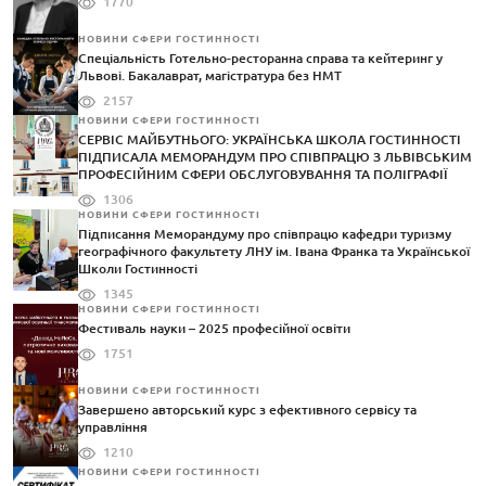
1770
НОВИНИ СФЕРИ ГОСТИННОСТІ
Спеціальність Готельно-ресторанна справа та кейтеринг у
Львові. Бакалаврат, магістратура без НМТ
2157
НОВИНИ СФЕРИ ГОСТИННОСТІ
СЕРВІС МАЙБУТНЬОГО: УКРАЇНСЬКА ШКОЛА ГОСТИННОСТІ
ПІДПИСАЛА МЕМОРАНДУМ ПРО СПІВПРАЦЮ З ЛЬВІВСЬКИМ
ПРОФЕСІЙНИМ СФЕРИ ОБСЛУГОВУВАННЯ ТА ПОЛІГРАФІЇ
1306
НОВИНИ СФЕРИ ГОСТИННОСТІ
Підписання Меморандуму про співпрацю кафедри туризму
географічного факультету ЛНУ ім. Івана Франка та Української
Школи Гостинності
1345
НОВИНИ СФЕРИ ГОСТИННОСТІ
Фестиваль науки – 2025 професійної освіти
1751
НОВИНИ СФЕРИ ГОСТИННОСТІ
Завершено авторський курс з ефективного сервісу та
управління
1210
НОВИНИ СФЕРИ ГОСТИННОСТІ