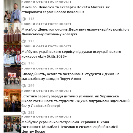
НОВИНИ СФЕРИ ГОСТИННОСТІ
Михайло Шевелюк та експерти HoReCa Masters: як
створювати сервіс нового покоління
118
НОВИНИ СФЕРИ ГОСТИННОСТІ
Михайло Шевелюк очолив Державну екзаменаційну комісію у
Львівському фаховому коледжі
113
НОВИНИ СФЕРИ ГОСТИННОСТІ
Майбутнє українського сервісу: підсумки всеукраїнського
конкурсу «Lviv Skills 2026»
170
НОВИНИ СФЕРИ ГОСТИННОСТІ
Благодійність, освіта та гастрономія: студенти ЛДУФК на
масштабному заході «Поруч Азов»
299
НОВИНИ СФЕРИ ГОСТИННОСТІ
Естетика сервісу заради дитячих усмішок: як Українська
школа гостинності та студенти ЛДУФК підтримали Віденський
бал у Львівській опері
282
НОВИНИ СФЕРИ ГОСТИННОСТІ
Майбутнє української гастрономії: керівник Школи
гостинності Михайло Шевелюк в екзаменаційній комісії
Центру Боско