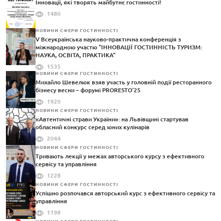
Інновації, які творять майбутнє гостинності!
1480
НОВИНИ СФЕРИ ГОСТИННОСТІ
V Всеукраїнська науково-практична конференція з
міжнародною участю "ІННОВАЦІЇ ГОСТИННІСТЬ ТУРИЗМ:
НАУКА, ОСВІТА, ПРАКТИКА"
1535
НОВИНИ СФЕРИ ГОСТИННОСТІ
Михайло Шевелюк взяв участь у головній події ресторанного
бізнесу весни – форумі PRORESTO’25
1920
НОВИНИ СФЕРИ ГОСТИННОСТІ
«Автентичні страви України»: на Львівщині стартував
обласний конкурс серед юних кулінарів
2044
НОВИНИ СФЕРИ ГОСТИННОСТІ
Тривають лекції у межах авторського курсу з ефективного
сервісу та управління
1228
НОВИНИ СФЕРИ ГОСТИННОСТІ
Успішно розпочався авторський курс з ефективного сервісу та
управління
1198