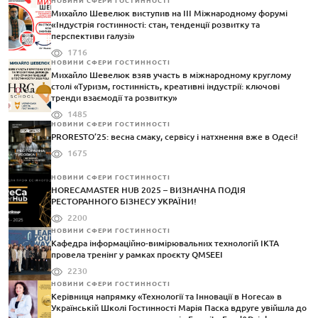
НОВИНИ СФЕРИ ГОСТИННОСТІ
Михайло Шевелюк виступив на III Міжнародному форумі
«Індустрія гостинності: стан, тенденції розвитку та
перспективи галузі»
1716
НОВИНИ СФЕРИ ГОСТИННОСТІ
Михайло Шевелюк взяв участь в міжнародному круглому
столі «Туризм, гостинність, креативні індустрії: ключові
тренди взаємодії та розвитку»
1485
НОВИНИ СФЕРИ ГОСТИННОСТІ
PRORESTO’25: весна смаку, сервісу і натхнення вже в Одесі!
1675
НОВИНИ СФЕРИ ГОСТИННОСТІ
HORECAMASTER HUB 2025 – ВИЗНАЧНА ПОДІЯ
РЕСТОРАННОГО БІЗНЕСУ УКРАЇНИ!
2200
НОВИНИ СФЕРИ ГОСТИННОСТІ
Кафедра інформаційно-вимірювальних технологій ІКТА
провела тренінг у рамках проєкту QMSEEI
2230
НОВИНИ СФЕРИ ГОСТИННОСТІ
Керівниця напрямку «Технології та Інновації в Horeca» в
Українській Школі Гостинності Марія Паска вдруге увійшла до