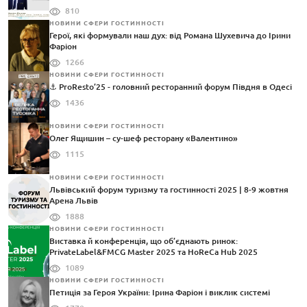
810
НОВИНИ СФЕРИ ГОСТИННОСТІ
Герої, які формували наш дух: від Романа Шухевича до Ірини
Фаріон
1266
НОВИНИ СФЕРИ ГОСТИННОСТІ
⚓️ ProResto’25 - головний ресторанний форум Півдня в Одесі
1436
НОВИНИ СФЕРИ ГОСТИННОСТІ
Олег Ящишин – су-шеф ресторану «Валентино»
1115
НОВИНИ СФЕРИ ГОСТИННОСТІ
Львівський форум туризму та гостинності 2025 | 8-9 жовтня
Арена Львів
1888
НОВИНИ СФЕРИ ГОСТИННОСТІ
Виставка й конференція, що об’єднають ринок:
PrivateLabel&FMCG Master 2025 та HoReCa Hub 2025
1089
НОВИНИ СФЕРИ ГОСТИННОСТІ
Петиція за Героя України: Ірина Фаріон і виклик системі