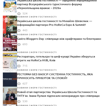
Українська школа гостинності — офіційний інформаційний
партнер Всеукраїнського туристичного форуму
«Тернопільщина вражає – 2026»
524
НОВИНИ СФЕРИ ГОСТИННОСТІ
Українська школа гостинності та Михайло Шевелюк —
інформаційні партнери Pro HoReCa Expo & Summit!
443
НОВИНИ СФЕРИ ГОСТИННОСТІ
Gastro Bloggers Day: співпраця між крафтярами та блогерами
693
НОВИНИ СФЕРИ ГОСТИННОСТІ
Ресторатори, готельєри та шеф-кухарі України зберуться
втретє на HoReCa HUB, Київ
715
НОВИНИ СФЕРИ ГОСТИННОСТІ
РЕСТОРАН БЕЗ ХАОСУ! СИСТЕМНА ГОСТИННІСТЬ, ЯКА
ПРИНОСИТЬ ПРИБУТОК ТА СПОКІЙ!
627
НОВИНИ СФЕРИ ГОСТИННОСТІ
Новий етап партнерства: Українська Школа Гостинності та
ТНТУ ім. Івана Пулюя підписали меморандум про співпрацю
530
НОВИНИ СФЕРИ ГОСТИННОСТІ