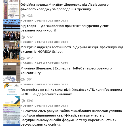
Офіційна подяка Михайлу Шевелюку від Львівського
фахового коледжу за проведення тренінгу.
423
НОВИНИ СФЕРИ ГОСТИННОСТІ
Від теорії — до захопливої практики: занурення у світ
реальної гостинності!
532
НОВИНИ СФЕРИ ГОСТИННОСТІ
Майбутнє індустрії гостинності: відкрита лекція-практикум від
експертів HORECA School
417
НОВИНИ СФЕРИ ГОСТИННОСТІ
Михайло Шевелюк | Експерт з HoReCa та ресторанного
консалтингу
501
НОВИНИ СФЕРИ ГОСТИННОСТІ
Гостинність як м’яка сила: візія Української Школи Гостинності
на XIII Бандерівських читаннях
596
НОВИНИ СФЕРИ ГОСТИННОСТІ
25 лютого 2026 року Михайло Михайлович Шевелюк успішно
пройшов підвищення кваліфікації, взявши участь у
Всеукраїнському онлайн-форумі на тему «Креативність як
ресурс розвитку освіти».