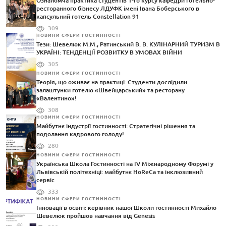
Ознайомча практика студентів 1-го курсу кафедри готельно-
ресторанного бізнесу ЛДУФК імені Івана Боберського в
капсульний готель Constellation 91
309
НОВИНИ СФЕРИ ГОСТИННОСТІ
Тези: Шевелюк М.М., Ратинський В. В. КУЛІНАРНИЙ ТУРИЗМ В
УКРАЇНІ: ТЕНДЕНЦІЇ РОЗВИТКУ В УМОВАХ ВІЙНИ
305
НОВИНИ СФЕРИ ГОСТИННОСТІ
Теорія, що оживає на практиці: Студенти дослідили
залаштунки готелю «Швейцарський» та ресторану
«Валентино»!
308
НОВИНИ СФЕРИ ГОСТИННОСТІ
Майбутнє індустрії гостинності: Стратегічні рішення та
подолання кадрового голоду!
280
НОВИНИ СФЕРИ ГОСТИННОСТІ
Українська Школа Гостинності на IV Міжнародному Форумі у
Львівській політехніці: майбутнє HoReCa та інклюзивний
сервіс
333
НОВИНИ СФЕРИ ГОСТИННОСТІ
Інновації в освіті: керівник нашої Школи гостинності Михайло
Шевелюк пройшов навчання від Genesis