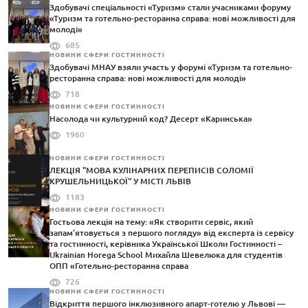
Здобувачі спеціальності «Туризм» стали учасниками форуму
«Туризм та готельно-ресторанна справа: нові можливості для
молоді»
685
НОВИНИ СФЕРИ ГОСТИННОСТІ
Здобувачі МНАУ взяли участь у форумі «Туризм та готельно-
ресторанна справа: нові можливості для молоді»
718
НОВИНИ СФЕРИ ГОСТИННОСТІ
Насолода чи культурний код? Десерт «Каринська»
1960
НОВИНИ СФЕРИ ГОСТИННОСТІ
ЛЕКЦІЯ "МОВА КУЛІНАРНИХ ПЕРЕПИСІВ СОЛОМІЇ
КРУШЕЛЬНИЦЬКОЇ" У МІСТІ ЛЬВІВ
1183
НОВИНИ СФЕРИ ГОСТИННОСТІ
Гостьова лекція на тему: «Як створити сервіс, який
запам’ятовується з першого погляду» від експерта із сервісу
та гостинності, керівника Української Школи Гостинності –
Ukrainian Horega School Михайла Шевелюка для студентів
ОПП «Готельно-ресторанна справа
726
НОВИНИ СФЕРИ ГОСТИННОСТІ
Відкриття першого інклюзивного апарт-готелю у Львові —