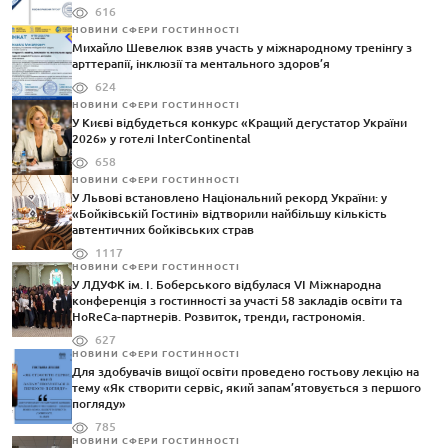
616
НОВИНИ СФЕРИ ГОСТИННОСТІ
Михайло Шевелюк взяв участь у міжнародному тренінгу з
арттерапії, інклюзії та ментального здоров’я
624
НОВИНИ СФЕРИ ГОСТИННОСТІ
У Києві відбудеться конкурс «Кращий дегустатор України
2026» у готелі InterContinental
658
НОВИНИ СФЕРИ ГОСТИННОСТІ
У Львові встановлено Національний рекорд України: у
«Бойківській Гостині» відтворили найбільшу кількість
автентичних бойківських страв
1117
НОВИНИ СФЕРИ ГОСТИННОСТІ
У ЛДУФК ім. І. Боберського відбулася VI Міжнародна
конференція з гостинності за участі 58 закладів освіти та
HoReCa-партнерів. Розвиток, тренди, гастрономія.
627
НОВИНИ СФЕРИ ГОСТИННОСТІ
Для здобувачів вищої освіти проведено гостьову лекцію на
тему «Як створити сервіс, який запам’ятовується з першого
погляду»
785
НОВИНИ СФЕРИ ГОСТИННОСТІ