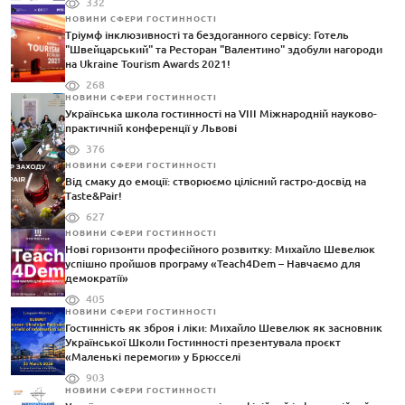
332
НОВИНИ СФЕРИ ГОСТИННОСТІ
Тріумф інклюзивності та бездоганного сервісу: Готель
"Швейцарський" та Ресторан "Валентино" здобули нагороди
на Ukraine Tourism Awards 2021!
268
НОВИНИ СФЕРИ ГОСТИННОСТІ
Українська школа гостинності на VIII Міжнародній науково-
практичній конференції у Львові
376
НОВИНИ СФЕРИ ГОСТИННОСТІ
Від смаку до емоції: створюємо цілісний гастро-досвід на
Taste&Pair!
627
НОВИНИ СФЕРИ ГОСТИННОСТІ
Нові горизонти професійного розвитку: Михайло Шевелюк
успішно пройшов програму «Teach4Dem – Навчаємо для
демократії»
405
НОВИНИ СФЕРИ ГОСТИННОСТІ
Гостинність як зброя і ліки: Михайло Шевелюк як засновник
Української Школи Гостинності презентувала проєкт
«Маленькі перемоги» у Брюсселі
903
НОВИНИ СФЕРИ ГОСТИННОСТІ