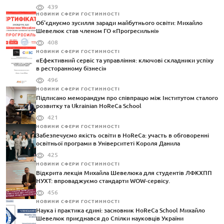
439
НОВИНИ СФЕРИ ГОСТИННОСТІ
Об'єднуємо зусилля заради майбутнього освіти: Михайло
Шевелюк став членом ГО «Прогресильні»
408
НОВИНИ СФЕРИ ГОСТИННОСТІ
«Ефективний сервіс та управління: ключові складники успіху
в ресторанному бізнесі»
496
НОВИНИ СФЕРИ ГОСТИННОСТІ
Підписано меморандум про співпрацю між Інститутом сталого
розвитку та Ukrainian HoReCa School
421
НОВИНИ СФЕРИ ГОСТИННОСТІ
Забезпечуємо якість освіти в HoReCa: участь в обговоренні
освітньої програми в Університеті Короля Данила
425
НОВИНИ СФЕРИ ГОСТИННОСТІ
Відкрита лекція Михайла Шевелюка для студентів ЛФКХПП
НУХТ: впроваджуємо стандарти WOW-сервісу.
456
НОВИНИ СФЕРИ ГОСТИННОСТІ
Наука і практика єдині: засновник HoReCa School Михайло
Шевелюк приєднався до Спілки науковців України