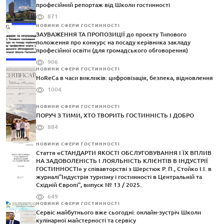
професійний репортаж від Школи гостинності
871
НОВИНИ СФЕРИ ГОСТИННОСТІ
ЗАУВАЖЕННЯ ТА ПРОПОЗИЦІЇ до проєкту Типового
положення про конкурс на посаду керівника закладу
професійної освіти (для громадського обговорення)
906
НОВИНИ СФЕРИ ГОСТИННОСТІ
HoReCa в часи викликів: цифровізація, безпека, відновлення
1004
НОВИНИ СФЕРИ ГОСТИННОСТІ
ПОРУЧ З ТИМИ, ХТО ТВОРИТЬ ГОСТИННІСТЬ І ДОБРО
884
НОВИНИ СФЕРИ ГОСТИННОСТІ
Стаття «СТАНДАРТИ ЯКОСТІ ОБСЛУГОВУВАННЯ І ЇХ ВПЛИВ
НА ЗАДОВОЛЕНІСТЬ І ЛОЯЛЬНІСТЬ КЛІЄНТІВ В ІНДУСТРІЇ
ГОСТИННОСТІ» у співавторстві з Шерстюк Р. П., Стойко І.І. в
журналі"Індустрія туризму і гостинності в Центральній та
Східній Європі", випуск № 13 / 2025.
649
НОВИНИ СФЕРИ ГОСТИННОСТІ
Сервіс майбутнього вже сьогодні: онлайн-зустріч Школи
кулінарної майстерності та сервісу