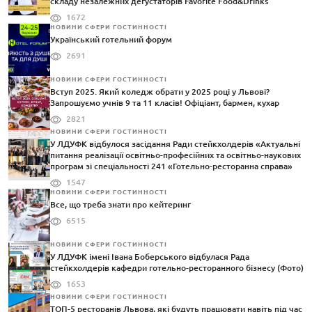
складу незалежних дегустаторів Favorite Food&Drinks
1672
НОВИНИ СФЕРИ ГОСТИННОСТІ
Український готельний форум
2691
НОВИНИ СФЕРИ ГОСТИННОСТІ
Вступ 2025. Який коледж обрати у 2025 році у Львові?
Запрошуємо учнів 9 та 11 класів! Офіціант, бармен, кухар
2821
НОВИНИ СФЕРИ ГОСТИННОСТІ
У ЛДУФК відбулося засідання Ради стейкхолдерів «Актуальні
питання реалізації освітньо-професійних та освітньо-наукових
програм зі спеціальності 241 «Готельно-ресторанна справа»
1547
НОВИНИ СФЕРИ ГОСТИННОСТІ
Все, що треба знати про кейтеринг
6515
НОВИНИ СФЕРИ ГОСТИННОСТІ
У ЛДУФК імені Івана Боберського відбулася Рада
стейкхолдерів кафедри готельно-ресторанного бізнесу (Фото)
1653
НОВИНИ СФЕРИ ГОСТИННОСТІ
ТОП-5 ресторанів Львова, які будуть працювати навіть під час