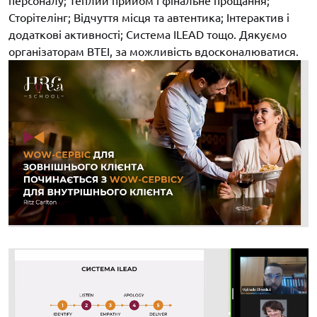
персоналу; Теплий прийом і фінальне прощання;
Сторітелінг; Відчуття місця та автентика; Інтерактив і
додаткові активності; Система ILEAD тощо. Дякуємо
організаторам ВТЕІ, за можливість вдосконалюватися.